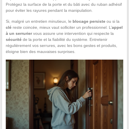
Protégez la surface de la porte et du bâti avec du ruban adhésif
pour éviter les rayures pendant la manipulation.
Si, malgré un entretien minutieux, le
blocage persiste
ou si la
clé
reste coincée, mieux vaut solliciter un professionnel. L’
appel
à un serrurier
vous assure une intervention qui respecte la
sécurité
de la porte et la fiabilité du système. Entretenir
régulièrement vos serrures, avec les bons gestes et produits,
éloigne bien des mauvaises surprises.