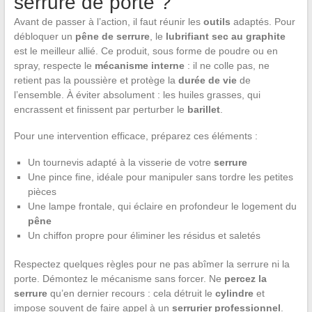
serrure de porte ?
Avant de passer à l’action, il faut réunir les
outils
adaptés. Pour
débloquer un
pêne de serrure
, le
lubrifiant sec au graphite
est le meilleur allié. Ce produit, sous forme de poudre ou en
spray, respecte le
mécanisme interne
: il ne colle pas, ne
retient pas la poussière et protège la
durée de vie
de
l’ensemble. À éviter absolument : les huiles grasses, qui
encrassent et finissent par perturber le
barillet
.
Pour une intervention efficace, préparez ces éléments :
Un tournevis adapté à la visserie de votre
serrure
Une pince fine, idéale pour manipuler sans tordre les petites
pièces
Une lampe frontale, qui éclaire en profondeur le logement du
pêne
Un chiffon propre pour éliminer les résidus et saletés
Respectez quelques règles pour ne pas abîmer la serrure ni la
porte. Démontez le mécanisme sans forcer. Ne
percez la
serrure
qu’en dernier recours : cela détruit le
cylindre
et
impose souvent de faire appel à un
serrurier professionnel
.