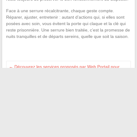
Face à une serrure récalcitrante, chaque geste compte.
Réparer, ajuster, entretenir : autant d’actions qui, si elles sont
posées avec soin, vous évitent la porte qui claque et la clé qui
reste prisonnière. Une serrure bien traitée, c’est la promesse de
nuits tranquilles et de départs sereins, quelle que soit la saison.
←
Découvrez les services proposés par Web Portail pour
booster votre présence en ligne
Comment mettre fin à la télépathie : méthodes simples et
astuces pour réussir
→
Recherche