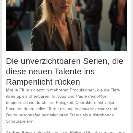
Die unverzichtbaren Serien, die
diese neuen Talente ins
Rampenlicht rücken
Mollie Fillion
glänzt in mehreren Produktionen, die die Tiefe
ihres Spiels offenbaren. In
Nous
und
Haute démolition
beeindruckt sie durch ihre Fähigkeit, Charaktere mit vielen
Facetten darzustellen. Ihre Leistung in
Inspirez expirez
und
Doute raisonnable
bestätigt ihren Status als aufstrebende
Schauspielerin.
Audrey Price
, entdeckt von Jean-Philippe Duval, sorgt mit ihrer