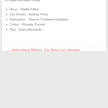
im Auge behalten sollte.
Nous
: Mollie Fillion
Les Armes
: Audrey Price
Kuessipan
: Sharon Fontaine-Ishpatao
Cirkus
: Rosalie Turmel
Stat
: Clara Bernardo
←
Verbundene Bildung: Das Beste aus digitalen
Umgebungen herausholen
Die Heimwerker-Blogs, neue Bibeln für Sonntagsheimwerker
→
Suchen