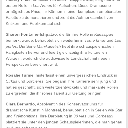
ersten Rolle in
Les Armes
für Aufsehen. Diese Dramaserie
ermöglicht es Price, ihr Können in einer komplexen emotionalen
Palette zu demonstrieren und zieht die Aufmerksamkeit von
Kritikern und Publikum auf sich.
Sharon Fontaine-Ishpatao
, die für ihre Rolle in
Kuessipan
bemerkt wurde, behauptet sich weiterhin in
Toute la vie
und
Les
perles
. Die Serie
Manikanetish
hebt ihre schauspielerischen
Fähigkeiten hervor und feiert gleichzeitig ihre kulturellen
Wurzeln, wodurch die audiovisuelle Landschaft mit neuen
Perspektiven bereichert wird.
Rosalie Turmel
hinterlässt einen unvergesslichen Eindruck in
Cirkus
und
Sorcières
. Sie begann ihre Karriere sehr jung und
hat es geschafft, sich weiterzuentwickeln und markante Rollen
zu ergreifen, die ihr rohes Talent zur Geltung bringen.
Clara Bernardo
, Absolventin des Konservatoriums für
dramatische Kunst in Montreal, behauptet sich in Serien wie
Stat
und
Prémonitions
. Ihre Darbietung in
30 vies
und
Corbeaux
platziert sie unter den jungen Schauspielerinnen, die man genau