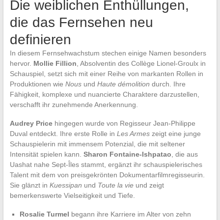
Die weiblichen Enthüllungen,
die das Fernsehen neu
definieren
In diesem Fernsehwachstum stechen einige Namen besonders
hervor.
Mollie Fillion
, Absolventin des Collège Lionel-Groulx in
Schauspiel, setzt sich mit einer Reihe von markanten Rollen in
Produktionen wie
Nous
und
Haute démolition
durch. Ihre
Fähigkeit, komplexe und nuancierte Charaktere darzustellen,
verschafft ihr zunehmende Anerkennung.
Audrey Price
hingegen wurde von Regisseur Jean-Philippe
Duval entdeckt. Ihre erste Rolle in
Les Armes
zeigt eine junge
Schauspielerin mit immensem Potenzial, die mit seltener
Intensität spielen kann.
Sharon Fontaine-Ishpatao
, die aus
Uashat nahe Sept-Îles stammt, ergänzt ihr schauspielerisches
Talent mit dem von preisgekrönten Dokumentarfilmregisseurin.
Sie glänzt in
Kuessipan
und
Toute la vie
und zeigt
bemerkenswerte Vielseitigkeit und Tiefe.
Rosalie Turmel
begann ihre Karriere im Alter von zehn