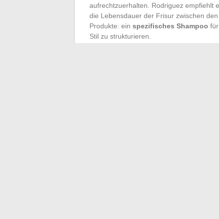
aufrechtzuerhalten. Rodriguez empfiehlt 
die Lebensdauer der Frisur zwischen den
Produkte: ein
spezifisches Shampoo
für
Stil zu strukturieren.
Für lockiges oder gewelltes Haar sollten
Locken definieren, ohne sie zu beschweren
Volumen und Bewegung hinzufügen.
Für diejenigen, die gerne experimentieren
Haar oben. Dieser moderne Dutt kann mit
einen mutigen und zeitgenössischen Look 
←
CAC 40-Investoren: Ein Blick auf die
Studierende in 