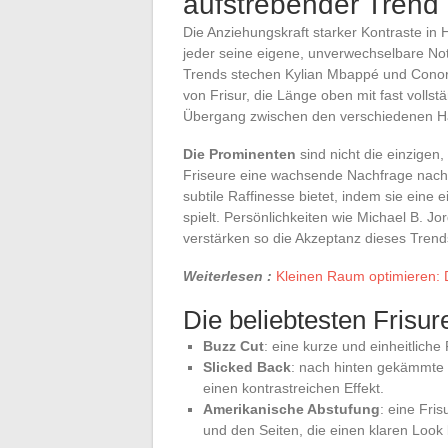
aufstrebender Trend
Die Anziehungskraft starker Kontraste in He
jeder seine eigene, unverwechselbare No
Trends stechen Kylian Mbappé und Conor 
von Frisur, die Länge oben mit fast volls
Übergang zwischen den verschiedenen Ha
Die Prominenten
sind nicht die einzigen
Friseure eine wachsende Nachfrage nach
subtile Raffinesse bietet, indem sie eine 
spielt. Persönlichkeiten wie Michael B. 
verstärken so die Akzeptanz dieses Trend
Weiterlesen :
Kleinen Raum optimieren:
Die beliebtesten Frisur
Buzz Cut
: eine kurze und einheitliche
Slicked Back
: nach hinten gekämmte H
einen kontrastreichen Effekt.
Amerikanische Abstufung
: eine Fri
und den Seiten, die einen klaren Look 