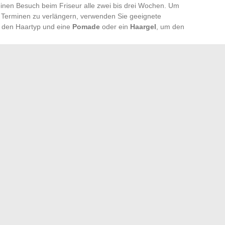
einen Besuch beim Friseur alle zwei bis drei Wochen. Um
 Terminen zu verlängern, verwenden Sie geeignete
 den Haartyp und eine
Pomade
oder ein
Haargel
, um den
 feuchtigkeitsspendende Produkte verwendet werden, die die
. Glattes Haar profitiert von texturierenden Produkten, die
, bleibt der
Man Bun
eine praktische Option für längeres
 einer Abstufung an den Seiten kombiniert werden, um
zu erzielen.
 großen, diskreten Vermögen
Grenoble: Digitale Werkzeuge, die den Alltag erleichtern
→