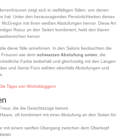
rrenfrisuren zeigt sich in vielfältigen Stilen, von denen
te hat. Unter den herausragenden Persönlichkeiten dieses
McGregor mit ihren weißen Abstufungen hervor. Diese Art
tändiger Rasur an den Seiten kombiniert, hebt den klaren
arbereichen hervor.
, die diese Stile annehmen. In den Salons beobachten die
 Frisuren wie dem
schwarzen Abstufung unten
, die
einheitliche Farbe beibehält und gleichzeitig mit den Längen
Jordan und Jamie Foxx wählen ebenfalls Abstufungen und
s.
 Die Tipps von Wohnbloggern
en
 Frisur, die die Gesichtszüge betont.
aare, oft kombiniert mit einer Abstufung an den Seiten für
sur mit einem sanften Übergang zwischen dem Oberkopf
bietet.