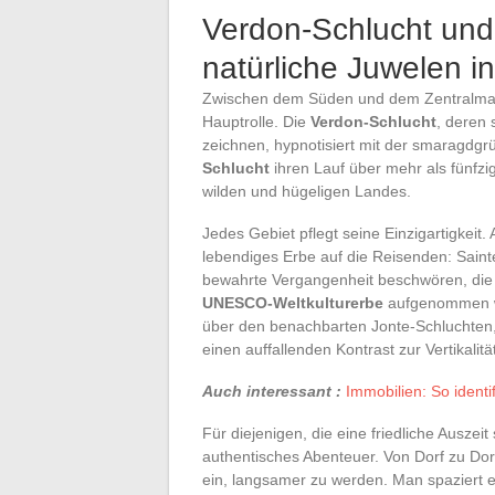
Verdon-Schlucht und 
natürliche Juwelen i
Zwischen dem Süden und dem Zentralmass
Hauptrolle. Die
Verdon-Schlucht
, deren 
zeichnen, hypnotisiert mit der smaragdgr
Schlucht
ihren Lauf über mehr als fünfz
wilden und hügeligen Landes.
Jedes Gebiet pflegt seine Einzigartigkei
lebendiges Erbe auf die Reisenden: Saint
bewahrte Vergangenheit beschwören, die
UNESCO-Weltkulturerbe
aufgenommen wur
über den benachbarten Jonte-Schluchten
einen auffallenden Kontrast zur Vertikalit
Auch interessant :
Immobilien: So identi
Für diejenigen, die eine friedliche Auszei
authentisches Abenteuer. Von Dorf zu Dor
ein, langsamer zu werden. Man spaziert e