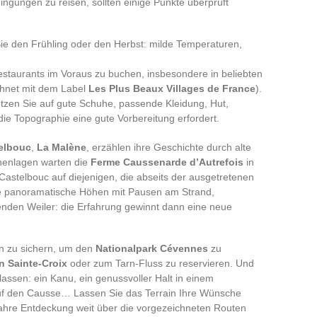
ingungen zu reisen, sollten einige Punkte überprüft
ie den Frühling oder den Herbst: milde Temperaturen,
estaurants im Voraus zu buchen, insbesondere in beliebten
hnet mit dem Label
Les Plus Beaux Villages de France
).
tzen Sie auf gute Schuhe, passende Kleidung, Hut,
e Topographie eine gute Vorbereitung erfordert.
elbouc
,
La Malène
, erzählen ihre Geschichte durch alte
henlagen warten die
Ferme Caussenarde d’Autrefois
in
Castelbouc auf diejenigen, die abseits der ausgetretenen
e panoramatische Höhen mit Pausen am Strand,
nden Weiler: die Erfahrung gewinnt dann eine neue
n zu sichern, um den
Nationalpark Cévennes
zu
n Sainte-Croix
oder zum Tarn-Fluss zu reservieren. Und
assen: ein Kanu, ein genussvoller Halt in einem
auf den Causse… Lassen Sie das Terrain Ihre Wünsche
 wahre Entdeckung weit über die vorgezeichneten Routen