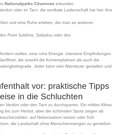
des
Nationalparks Cévennes
erkunden
Verdon oder im Tarn: die vertikale Leidenschaft hat hier ihre
ießen und eine Ruhe erleben, die man an anderen
en Point Sublime, Saltadou oder den
sfordern wollen, eine rohe Energie: intensive Empfindungen
Sanftheit, die sowohl die Kontemplativen als auch die
hwierigkeitsgrade. Jeder kann sein Abenteuer gestalten und
fenthalt vor: praktische Tipps
eise in die Schluchten
en Verdon oder den Tarn zu durchqueren. Ein mildes Klima
ng bis zum Herbst, aber die schönsten Spots zeigen ab
esucherzahlen: auf Nebensaison setzen oder früh
nutzen, die Landschaft ohne Menschenmengen zu genießen.