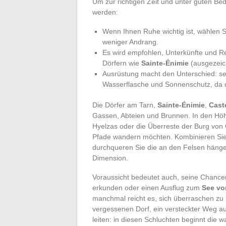
Um zur richtigen Zeit und unter guten Bed
werden:
Wenn Ihnen Ruhe wichtig ist, wählen S
weniger Andrang.
Es wird empfohlen, Unterkünfte und R
Dörfern wie
Sainte-Énimie
(ausgezeic
Ausrüstung macht den Unterschied: se
Wasserflasche und Sonnenschutz, da di
Die Dörfer am Tarn,
Sainte-Énimie
,
Cast
Gassen, Abteien und Brunnen. In den Hö
Hyelzas oder die Überreste der Burg von 
Pfade wandern möchten. Kombinieren Si
durchqueren Sie die an den Felsen hänge
Dimension.
Voraussicht bedeutet auch, seine Chance
erkunden oder einen Ausflug zum
See vo
manchmal reicht es, sich überraschen zu l
vergessenen Dorf, ein versteckter Weg 
leiten: in diesen Schluchten beginnt die