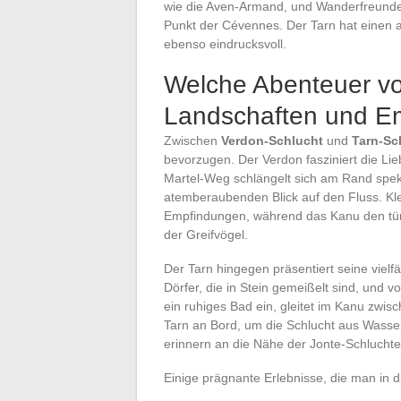
wie die Aven-Armand, und Wanderfreunde
Punkt der Cévennes. Der Tarn hat einen a
ebenso eindrucksvoll.
Welche Abenteuer vor
Landschaften und E
Zwischen
Verdon-Schlucht
und
Tarn-Sc
bevorzugen. Der Verdon fasziniert die L
Martel-Weg schlängelt sich am Rand spek
atemberaubenden Blick auf den Fluss. Kle
Empfindungen, während das Kanu den türk
der Greifvögel.
Der Tarn hingegen präsentiert seine vielfä
Dörfer, die in Stein gemeißelt sind, und 
ein ruhiges Bad ein, gleitet im Kanu zwi
Tarn an Bord, um die Schlucht aus Wasse
erinnern an die Nähe der Jonte-Schluchte
Einige prägnante Erlebnisse, die man in