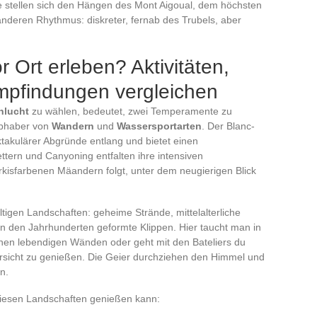
 stellen sich den Hängen des Mont Aigoual, dem höchsten
nderen Rhythmus: diskreter, fernab des Trubels, aber
 Ort erleben? Aktivitäten,
mpfindungen vergleichen
hlucht
zu wählen, bedeutet, zwei Temperamente zu
iebhaber von
Wandern
und
Wassersportarten
. Der Blanc-
takulärer Abgründe entlang und bietet einen
ttern und Canyoning entfalten ihre intensiven
isfarbenen Mäandern folgt, unter dem neugierigen Blick
ltigen Landschaften: geheime Strände, mittelalterliche
von den Jahrhunderten geformte Klippen. Hier taucht man in
schen lebendigen Wänden oder geht mit den Bateliers du
rsicht zu genießen. Die Geier durchziehen den Himmel und
n.
 diesen Landschaften genießen kann: