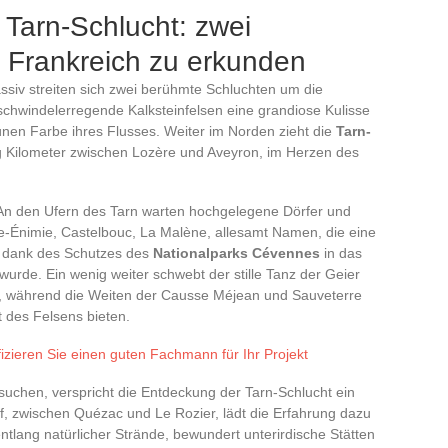
Tarn-Schlucht: zwei
n Frankreich zu erkunden
iv streiten sich zwei berühmte Schluchten um die
schwindelerregende Kalksteinfelsen eine grandiose Kulisse
ünen Farbe ihres Flusses. Weiter im Norden zieht die
Tarn-
ig Kilometer zwischen Lozère und Aveyron, im Herzen des
t. An den Ufern des Tarn warten hochgelegene Dörfer und
e-Énimie, Castelbouc, La Malène, allesamt Namen, die eine
 dank des Schutzes des
Nationalparks Cévennes
in das
de. Ein wenig weiter schwebt der stille Tanz der Geier
, während die Weiten der Causse Méjean und Sauveterre
ät des Felsens bieten.
fizieren Sie einen guten Fachmann für Ihr Projekt
t suchen, verspricht die Entdeckung der Tarn-Schlucht ein
f, zwischen Quézac und Le Rozier, lädt die Erfahrung dazu
ntlang natürlicher Strände, bewundert unterirdische Stätten