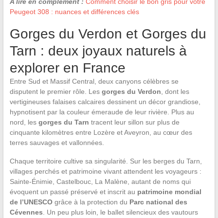
A lire en complément :
Comment choisir le bon gris pour votre
Peugeot 308 : nuances et différences clés
Gorges du Verdon et Gorges du
Tarn : deux joyaux naturels à
explorer en France
Entre Sud et Massif Central, deux canyons célèbres se
disputent le premier rôle. Les
gorges du Verdon
, dont les
vertigineuses falaises calcaires dessinent un décor grandiose,
hypnotisent par la couleur émeraude de leur rivière. Plus au
nord, les
gorges du Tarn
tracent leur sillon sur plus de
cinquante kilomètres entre Lozère et Aveyron, au cœur des
terres sauvages et vallonnées.
Chaque territoire cultive sa singularité. Sur les berges du Tarn,
villages perchés et patrimoine vivant attendent les voyageurs :
Sainte-Énimie, Castelbouc, La Malène, autant de noms qui
évoquent un passé préservé et inscrit au
patrimoine mondial
de l’UNESCO
grâce à la protection du
Parc national des
Cévennes
. Un peu plus loin, le ballet silencieux des vautours