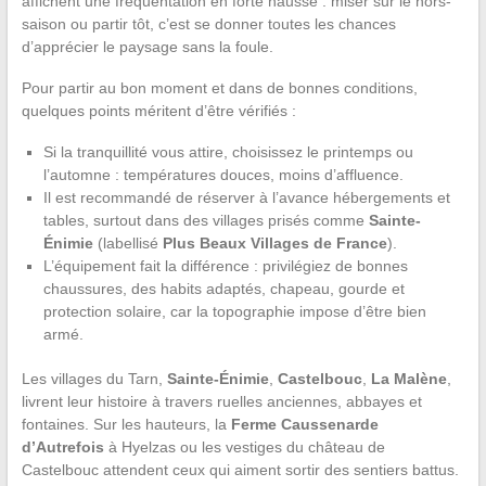
affichent une fréquentation en forte hausse : miser sur le hors-
saison ou partir tôt, c’est se donner toutes les chances
d’apprécier le paysage sans la foule.
Pour partir au bon moment et dans de bonnes conditions,
quelques points méritent d’être vérifiés :
Si la tranquillité vous attire, choisissez le printemps ou
l’automne : températures douces, moins d’affluence.
Il est recommandé de réserver à l’avance hébergements et
tables, surtout dans des villages prisés comme
Sainte-
Énimie
(labellisé
Plus Beaux Villages de France
).
L’équipement fait la différence : privilégiez de bonnes
chaussures, des habits adaptés, chapeau, gourde et
protection solaire, car la topographie impose d’être bien
armé.
Les villages du Tarn,
Sainte-Énimie
,
Castelbouc
,
La Malène
,
livrent leur histoire à travers ruelles anciennes, abbayes et
fontaines. Sur les hauteurs, la
Ferme Caussenarde
d’Autrefois
à Hyelzas ou les vestiges du château de
Castelbouc attendent ceux qui aiment sortir des sentiers battus.