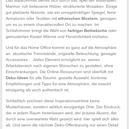
Das Badezimmer befreit sich durch das Spiel der Materialien:
Marmor, roh belassene Hölzer, strukturierte Mosaiken. Einige
gut platzierte Akzente, wie ein unregelmäßiger Spiegel, feine
Armaturen oder Textilien mit
ethnischen Mustern
, genügen,
um es zu einem charaktervollen Ort zu machen. Im
Schlafzimmer bringt die Wahl von
farbiger Bettwäsche
oder
gemusterten Kissen Wärme und Persönlichkeit mühelos.
Und für das Home Office kommt es ganz auf die Atmosphäre
an: akustische Trennwände, originelle Beleuchtung, gewagte
Accessoires… Jedes Element ermöglicht es, seinen
Arbeitsbereich nach eigenen Wünschen zu gestalten, ohne
Einschränkungen. Die Online-Ressourcen sind überfüllt mit
Deko-Ideen
für alle Räume: gezielte Auswahl, konkrete
Empfehlungen und Tipps für eine Atmosphäre, die sowohl
einzigartig als auch authentisch ist.
Schließlich zeichnen diese Inspirationsströme keine
Musterhäuser, sondern wirklich einzigartige Orte. Der Eindruck,
der in jedem Raum hinterlassen wird, der präzise Akzent, der
durch eine unerwartete Wahl gesetzt wird: hier spielt sich alles
ab. Und wenn die nächste Deko-Offenbarung nur einen Detail