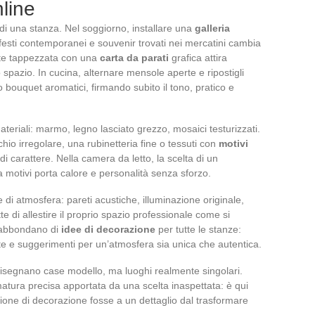
nline
o di una stanza. Nel soggiorno, installare una
galleria
esti contemporanei e souvenir trovati nei mercatini cambia
te tappezzata con una
carta da parati
grafica attira
 spazio. In cucina, alternare mensole aperte e ripostigli
 o bouquet aromatici, firmando subito il tono, pratico e
ateriali: marmo, legno lasciato grezzo, mosaici testurizzati.
io irregolare, una rubinetteria fine o tessuti con
motivi
di carattere. Nella camera da letto, la scelta di un
a motivi porta calore e personalità senza sforzo.
e di atmosfera: pareti acustiche, illuminazione originale,
di allestire il proprio spazio professionale come si
e abbondano di
idee di decorazione
per tutte le stanze:
e e suggerimenti per un’atmosfera sia unica che autentica.
 disegnano case modello, ma luoghi realmente singolari.
matura precisa apportata da una scelta inaspettata: è qui
azione di decorazione fosse a un dettaglio dal trasformare