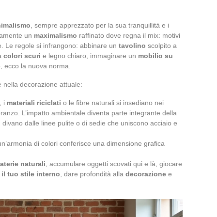
nimalismo
, sempre apprezzato per la sua tranquillità e i
lelamente un
maximalismo
raffinato dove regna il mix: motivi
re. Le regole si infrangono: abbinare un
tavolino
scolpito a
ra
colori scuri
e legno chiaro, immaginare un
mobilio su
, ecco la nuova norma.
 nella decorazione attuale:
, i
materiali riciclati
o le fibre naturali si insediano nei
a pranzo. L’impatto ambientale diventa parte integrante della
un divano dalle linee pulite o di sedie che uniscono acciaio e
i un’armonia di colori conferisce una dimensione grafica
aterie naturali
, accumulare oggetti scovati qui e là, giocare
e
il tuo stile interno
, dare profondità alla
decorazione
e