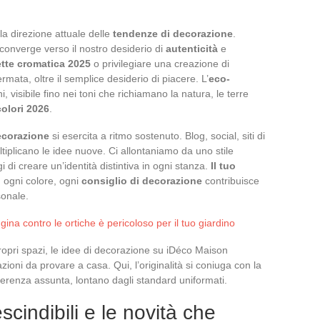
la direzione attuale delle
tendenze di decorazione
.
 converge verso il nostro desiderio di
autenticità
e
ette cromatica 2025
o privilegiare una creazione di
rmata, oltre il semplice desiderio di piacere. L’
eco-
, visibile fino nei toni che richiamano la natura, le terre
colori 2026
.
ecorazione
si esercita a ritmo sostenuto. Blog, social, siti di
tiplicano le idee nuove. Ci allontaniamo da uno stile
gi di creare un’identità distintiva in ogni stanza.
Il tuo
 ogni colore, ogni
consiglio di decorazione
contribuisce
sonale.
na contro le ortiche è pericoloso per il tuo giardino
ropri spazi, le idee di decorazione su iDéco Maison
ioni da provare a casa. Qui, l’originalità si coniuga con la
 differenza assunta, lontano dagli standard uniformati.
escindibili e le novità che