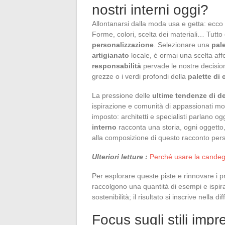
nostri interni oggi?
Allontanarsi dalla moda usa e getta: ecco 
Forme, colori, scelta dei materiali… Tutto
personalizzazione
. Selezionare una
pal
artigianato
locale, è ormai una scelta affe
responsabilità
pervade le nostre decisioni
grezze o i verdi profondi della
palette di 
La pressione delle
ultime tendenze di d
ispirazione e comunità di appassionati mol
imposto: architetti e specialisti parlano og
interno
racconta una storia, ogni oggetto,
alla composizione di questo racconto per
Ulteriori letture :
Perché usare la candeggi
Per esplorare queste piste e rinnovare i p
raccolgono una quantità di esempi e ispiraz
sostenibilità; il risultato si inscrive nella
Focus sugli stili impr