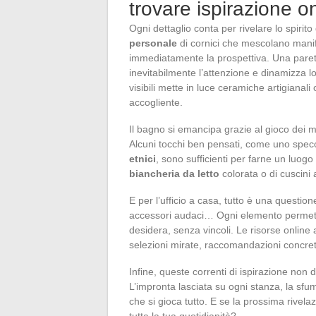
trovare ispirazione o
Ogni dettaglio conta per rivelare lo spirit
personale
di cornici che mescolano manif
immediatamente la prospettiva. Una pare
inevitabilmente l’attenzione e dinamizza lo
visibili mette in luce ceramiche artigianali
accogliente.
Il bagno si emancipa grazie al gioco dei m
Alcuni tocchi ben pensati, come uno specch
etnici
, sono sufficienti per farne un luogo 
biancheria da letto
colorata o di cuscini 
E per l’ufficio a casa, tutto è una question
accessori audaci… Ogni elemento permette 
desidera, senza vincoli. Le risorse onlin
selezioni mirate, raccomandazioni concret
Infine, queste correnti di ispirazione non
L’impronta lasciata su ogni stanza, la sfu
che si gioca tutto. E se la prossima rivel
tutta la tua quotidianità?