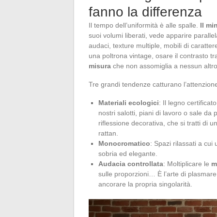
fanno la differenza
Il tempo dell’uniformità è alle spalle.
Il mi
suoi volumi liberati, vede apparire paral
audaci, texture multiple, mobili di caratte
una poltrona vintage, osare il contrasto t
misura
che non assomiglia a nessun altro
Tre grandi tendenze catturano l’attenzione
Materiali ecologici
: Il legno certificato
nostri salotti, piani di lavoro o sale d
riflessione decorativa, che si tratti di 
rattan.
Monocromatico
: Spazi rilassati a cu
sobria ed elegante.
Audacia controllata
: Moltiplicare le
m
sulle proporzioni… È l’arte di plasmar
ancorare la propria singolarità.