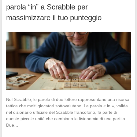
parola “in” a Scrabble per
massimizzare il tuo punteggio
Nel Scrabble, le parole di due lettere rappresentano una risorsa
tattica che molti giocatori sottovalutano. La parola « in », valida
nel dizionario ufficiale del Scrabble francofono, fa parte di
queste piccole unità che cambiano la fisionomia di una partita.
Due…