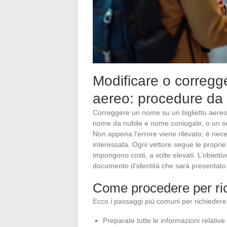
Modificare o corregg
aereo: procedure da
Correggere un nome su un biglietto aere
nome da nubile e nome coniugale, o un se
Non appena l’errore viene rilevato, è neces
interessata. Ogni vettore segue le proprie p
impongono costi, a volte elevati. L’obietti
documento d’identità che sarà presentato i
Come procedere per ri
Ecco i passaggi più comuni per richiedere
Preparate tutte le informazioni relativ