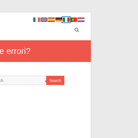
e errori?
Search