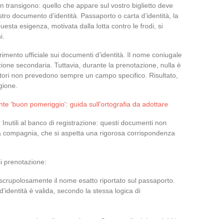
 transigono: quello che appare sul vostro biglietto deve
ostro documento d’identità. Passaporto o carta d’identità, la
Questa esigenza, motivata dalla lotta contro le frodi, si
i.
erimento ufficiale sui documenti d’identità. Il nome coniugale
one secondaria. Tuttavia, durante la prenotazione, nulla è
ettori non prevedono sempre un campo specifico. Risultato,
gione.
e 'buon pomeriggio': guida sull'ortografia da adottare
o? Inutili al banco di registrazione: questi documenti non
la compagnia, che si aspetta una rigorosa corrispondenza
si prenotazione:
 scrupolosamente il nome esatto riportato sul passaporto.
a d’identità è valida, secondo la stessa logica di