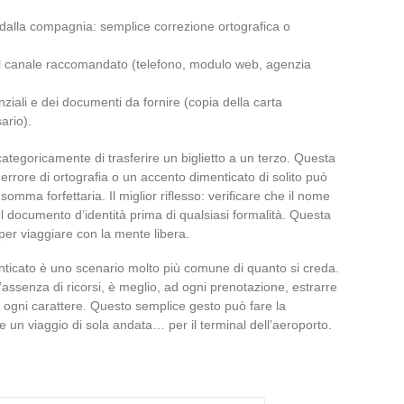
ta dalla compagnia: semplice correzione ortografica o
so il canale raccomandato (telefono, modulo web, agenzia
nziali e dei documenti da fornire (copia della carta
ario).
ategoricamente di trasferire un biglietto a un terzo. Questa
 errore di ortografia o un accento dimenticato di solito può
mma forfettaria. Il miglior riflesso: verificare che il nome
el documento d’identità prima di qualsiasi formalità. Questa
 per viaggiare con la mente libera.
enticato è uno scenario molto più comune di quanto si creda.
ll’assenza di ricorsi, è meglio, ad ogni prenotazione, estrarre
re ogni carattere. Questo semplice gesto può fare la
e un viaggio di sola andata… per il terminal dell’aeroporto.