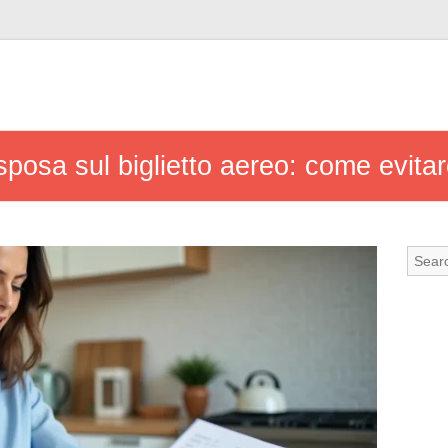
posa sul biglietto aereo: come evitar