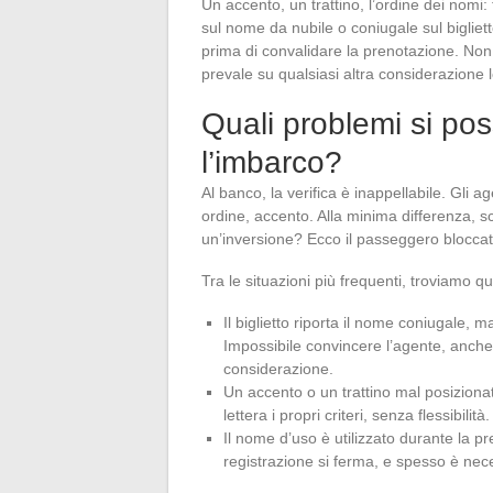
Un accento, un trattino, l’ordine dei nomi:
sul nome da nubile o coniugale sul bigliet
prima di convalidare la prenotazione. Non
prevale su qualsiasi altra considerazione 
Quali problemi si po
l’imbarco?
Al banco, la verifica è inappellabile. Gli
ordine, accento. Alla minima differenza, s
un’inversione? Ecco il passeggero bloccato,
Tra le situazioni più frequenti, troviamo q
Il biglietto riporta il nome coniugale, m
Impossibile convincere l’agente, anche
considerazione.
Un accento o un trattino mal posizionat
lettera i propri criteri, senza flessibilità.
Il nome d’uso è utilizzato durante la 
registrazione si ferma, e spesso è nece