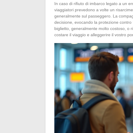
In caso di rifiuto di imbarco legato a un erro
viaggiatori prevedono a volte un risarcimen
generalmente sul passeggero. La compagnia
decisione, evocando la protezione contro 
biglietto, generalmente molto costoso, o r
costare il viaggio e alleggerire il vostro 