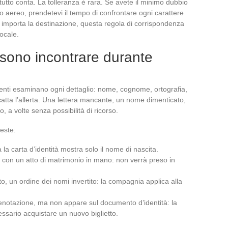
 tutto conta. La tolleranza è rara. Se avete il minimo dubbio
to aereo, prendetevi il tempo di confrontare ogni carattere
 importa la destinazione, questa regola di corrispondenza
locale.
ssono incontrare durante
 agenti esaminano ogni dettaglio: nome, cognome, ortografia,
catta l’allerta. Una lettera mancante, un nome dimenticato,
 a volte senza possibilità di ricorso.
ueste:
a la carta d’identità mostra solo il nome di nascita.
 con un atto di matrimonio in mano: non verrà preso in
o, un ordine dei nomi invertito: la compagnia applica alla
prenotazione, ma non appare sul documento d’identità: la
ssario acquistare un nuovo biglietto.