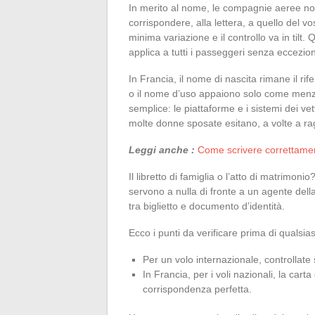
In merito al nome, le compagnie aeree non
corrispondere, alla lettera, a quello del v
minima variazione e il controllo va in tilt. 
applica a tutti i passeggeri senza eccezion
In Francia, il nome di nascita rimane il rif
o il nome d’uso appaiono solo come menzi
semplice: le piattaforme e i sistemi dei v
molte donne sposate esitano, a volte a ra
Leggi anche :
Come scrivere correttament
Il libretto di famiglia o l’atto di matrimoni
servono a nulla di fronte a un agente del
tra biglietto e documento d’identità.
Ecco i punti da verificare prima di qualsia
Per un volo internazionale, controllate
In Francia, per i voli nazionali, la cart
corrispondenza perfetta.