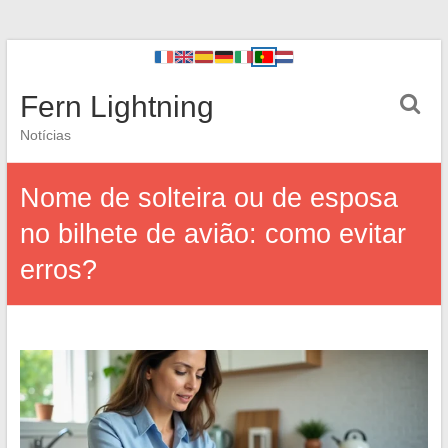
Fern Lightning
Notícias
Nome de solteira ou de esposa
no bilhete de avião: como evitar
erros?