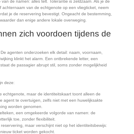
van de namen: alles telt. Tolerantie is zeldzaam. Als je de
of achternaam van de echtgenote op een vliegticket, neem
oordat je de reservering bevestigt. Ongeacht de bestemming,
waarder dan enige andere lokale overweging.
nen zich voordoen tijdens de
jk. De agenten onderzoeken elk detail: naam, voornaam,
fwijking klinkt het alarm. Een ontbrekende letter, een
aat de passagier abrupt stil, soms zonder mogelijkheid
jn deze:
 echtgenote, maar de identiteitskaart toont alleen de
 agent te overtuigen, zelfs niet met een huwelijksakte
rking worden genomen.
pelteken, een omgekeerde volgorde van namen: de
erlijk toe, zonder flexibiliteit.
eservering, maar verschijnt niet op het identiteitsbewijs:
 nieuw ticket worden gekocht.