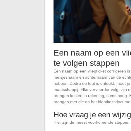
Een naam op een vlieg
te volgen stappen
Een naam op een vliegticket corrigeren is
meisjesnaam en achternaam van de echtge
hebben. Zodra de fout is ontdekt, moet j
maatschappij. Elke vervoerder volgt zijn 
brengen kosten in rekening, soms hoog. 
brengen met die op het identiteitsdocume
Hoe vraag je een wijzi
Hier zijn de meest voorkomende stappen 