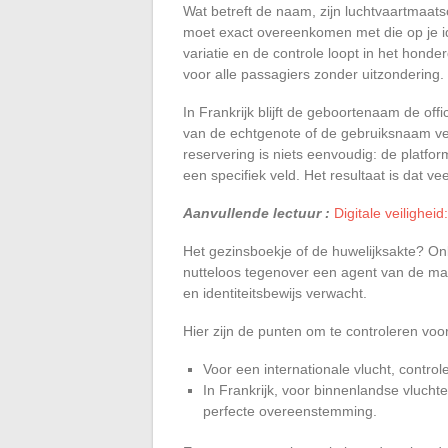
Wat betreft de naam, zijn luchtvaartmaatsc
moet exact overeenkomen met die op je ide
variatie en de controle loopt in het honde
voor alle passagiers zonder uitzondering.
In Frankrijk blijft de geboortenaam de off
van de echtgenote of de gebruiksnaam vers
reservering is niets eenvoudig: de platfor
een specifiek veld. Het resultaat is dat 
Aanvullende lectuur :
Digitale veilighe
Het gezinsboekje of de huwelijksakte? On
nutteloos tegenover een agent van de maa
en identiteitsbewijs verwacht.
Hier zijn de punten om te controleren voo
Voor een internationale vlucht, contro
In Frankrijk, voor binnenlandse vluchte
perfecte overeenstemming.