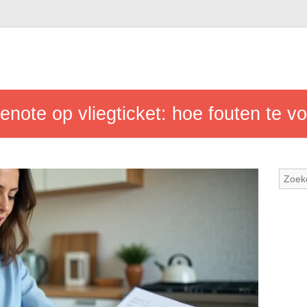
enote op vliegticket: hoe fouten te 