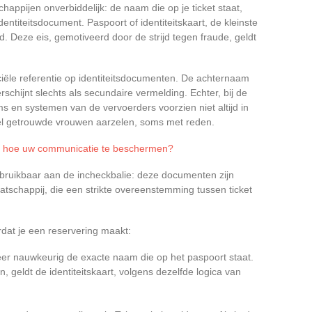
happijen onverbiddelijk: de naam die op je ticket staat,
ntiteitsdocument. Paspoort of identiteitskaart, de kleinste
rd. Deze eis, gemotiveerd door de strijd tegen fraude, geldt
iciële referentie op identiteitsdocumenten. De achternaam
chijnt slechts als secundaire vermelding. Echter, bij de
ms en systemen van de vervoerders voorzien niet altijd in
veel getrouwde vrouwen aarzelen, soms met reden.
id: hoe uw communicatie te beschermen?
bruikbaar aan de incheckbalie: deze documenten zijn
tschappij, die een strikte overeenstemming tussen ticket
rdat je een reservering maakt:
leer nauwkeurig de exacte naam die op het paspoort staat.
n, geldt de identiteitskaart, volgens dezelfde logica van