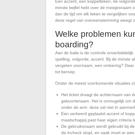
Een accent, een koppelteken, de volgorde 
minste twijfel hebt over de meisjesnaam 
dan de tijd om elk teken te vergelijken v
deze regel van overeenstemming weegt z
Welke problemen kun
boarding?
Aan de balie is de controle onverbiddeli
spelling, volgorde, accent. Bij de minste a
vergeten voornaam, een omkering? Daar st
tot beroep.
Onder de meest voorkomende situaties zi
Het ticket draagt de achternaam van de
geboortenaam. Het is onmogelijk om de
onder de arm: deze zal niet in aanme
Een verkeerd geplaatst accent of kop
maatschappij past haar eigen criteria lett
De gebruiksnaam wordt gebruikt bij de r
de incheck stopt, en vaak moet er een