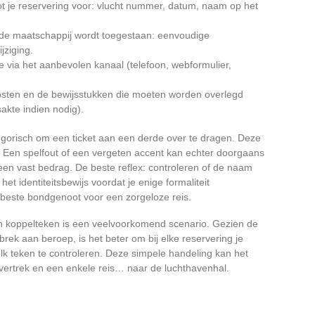
tot je reservering voor: vlucht nummer, datum, naam op het
or de maatschappij wordt toegestaan: eenvoudige
jziging.
 via het aanbevolen kanaal (telefoon, webformulier,
kosten en de bewijsstukken die moeten worden overlegd
sakte indien nodig).
orisch om een ticket aan een derde over te dragen. Deze
 Een spelfout of een vergeten accent kan echter doorgaans
een vast bedrag. De beste reflex: controleren of de naam
het identiteitsbewijs voordat je enige formaliteit
 beste bondgenoot voor een zorgeloze reis.
n koppelteken is een veelvoorkomend scenario. Gezien de
brek aan beroep, is het beter om bij elke reservering je
 elk teken te controleren. Deze simpele handeling kan het
vertrek en een enkele reis… naar de luchthavenhal.