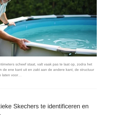
meters scheef staat, valt vaak pas te laat op, zodra het
an de ene kant uit en zakt aan de andere kant, de structuur
te laten voor…
eke Skechers te identificeren en