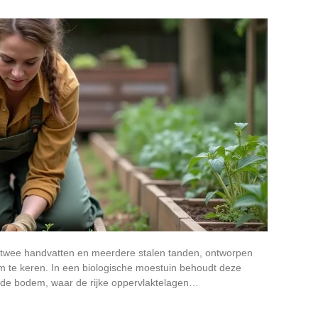
t twee handvatten en meerdere stalen tanden, ontworpen
 te keren. In een biologische moestuin behoudt deze
an de bodem, waar de rijke oppervlaktelagen…