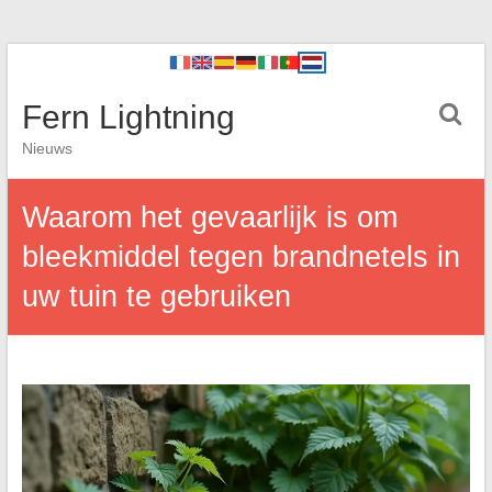
Fern Lightning
Nieuws
Waarom het gevaarlijk is om
bleekmiddel tegen brandnetels in
uw tuin te gebruiken