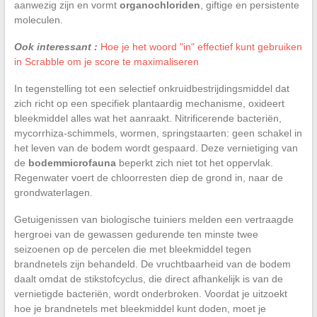
aanwezig zijn en vormt
organochloriden
, giftige en persistente
moleculen.
Ook interessant :
Hoe je het woord "in" effectief kunt gebruiken
in Scrabble om je score te maximaliseren
In tegenstelling tot een selectief onkruidbestrijdingsmiddel dat
zich richt op een specifiek plantaardig mechanisme, oxideert
bleekmiddel alles wat het aanraakt. Nitrificerende bacteriën,
mycorrhiza-schimmels, wormen, springstaarten: geen schakel in
het leven van de bodem wordt gespaard. Deze vernietiging van
de
bodemmicrofauna
beperkt zich niet tot het oppervlak.
Regenwater voert de chloorresten diep de grond in, naar de
grondwaterlagen.
Getuigenissen van biologische tuiniers melden een vertraagde
hergroei van de gewassen gedurende ten minste twee
seizoenen op de percelen die met bleekmiddel tegen
brandnetels zijn behandeld. De vruchtbaarheid van de bodem
daalt omdat de stikstofcyclus, die direct afhankelijk is van de
vernietigde bacteriën, wordt onderbroken. Voordat je uitzoekt
hoe je brandnetels met bleekmiddel kunt doden, moet je