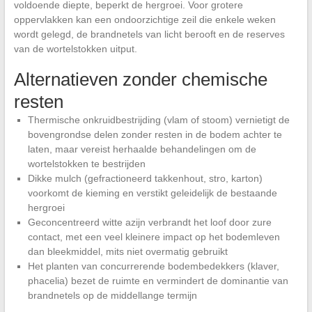
voldoende diepte, beperkt de hergroei. Voor grotere
oppervlakken kan een ondoorzichtige zeil die enkele weken
wordt gelegd, de brandnetels van licht berooft en de reserves
van de wortelstokken uitput.
Alternatieven zonder chemische
resten
Thermische onkruidbestrijding (vlam of stoom) vernietigt de
bovengrondse delen zonder resten in de bodem achter te
laten, maar vereist herhaalde behandelingen om de
wortelstokken te bestrijden
Dikke mulch (gefractioneerd takkenhout, stro, karton)
voorkomt de kieming en verstikt geleidelijk de bestaande
hergroei
Geconcentreerd witte azijn verbrandt het loof door zure
contact, met een veel kleinere impact op het bodemleven
dan bleekmiddel, mits niet overmatig gebruikt
Het planten van concurrerende bodembedekkers (klaver,
phacelia) bezet de ruimte en vermindert de dominantie van
brandnetels op de middellange termijn