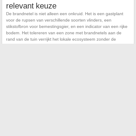
relevant keuze
De brandnetel is niet alleen een onkruid. Het is een gastplant
voor de rupsen van verschillende soorten vlinders, een
stikstofbron voor bemestingsgier, en een indicator van een rijke
bodem. Het tolereren van een zone met brandnetels aan de
rand van de tuin verrijkt het lokale ecosysteem zonder de
hoofdgewassen te schaden.
De reflex om brandnetels koste wat kost te verwijderen leidt tot
radicale oplossingen zoals bleekmiddel.
De plaats van de
brandnetel in de tuin heroverwegen
voorkomt dat een vals
probleem met echte vervuiling wordt opgelost. Een levende
bodem, bevolkt door actieve micro-organismen, reguleert de
vegetatie van nature veel beter dan een chemische behandeling
die zijn eigen verdedigingen vernietigt.
←
Ontdek wie vandaag de privélevens van François-Xavier
Bellamy deelt