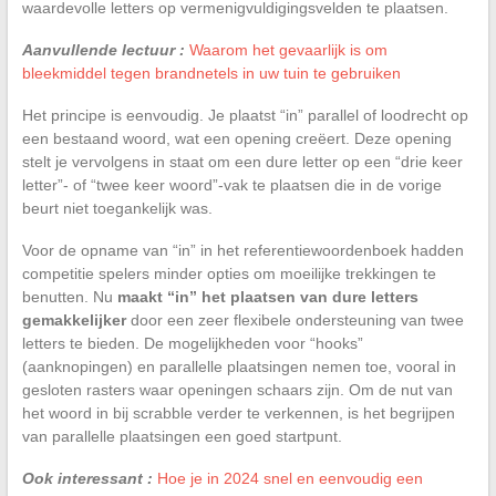
waardevolle letters op vermenigvuldigingsvelden te plaatsen.
Aanvullende lectuur :
Waarom het gevaarlijk is om
bleekmiddel tegen brandnetels in uw tuin te gebruiken
Het principe is eenvoudig. Je plaatst “in” parallel of loodrecht op
een bestaand woord, wat een opening creëert. Deze opening
stelt je vervolgens in staat om een dure letter op een “drie keer
letter”- of “twee keer woord”-vak te plaatsen die in de vorige
beurt niet toegankelijk was.
Voor de opname van “in” in het referentiewoordenboek hadden
competitie spelers minder opties om moeilijke trekkingen te
benutten. Nu
maakt “in” het plaatsen van dure letters
gemakkelijker
door een zeer flexibele ondersteuning van twee
letters te bieden. De mogelijkheden voor “hooks”
(aanknopingen) en parallelle plaatsingen nemen toe, vooral in
gesloten rasters waar openingen schaars zijn. Om de nut van
het woord in bij scrabble verder te verkennen, is het begrijpen
van parallelle plaatsingen een goed startpunt.
Ook interessant :
Hoe je in 2024 snel en eenvoudig een