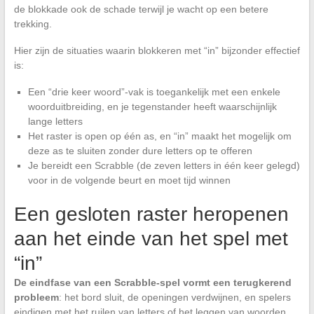
de blokkade ook de schade terwijl je wacht op een betere
trekking.
Hier zijn de situaties waarin blokkeren met “in” bijzonder effectief
is:
Een “drie keer woord”-vak is toegankelijk met een enkele
woorduitbreiding, en je tegenstander heeft waarschijnlijk
lange letters
Het raster is open op één as, en “in” maakt het mogelijk om
deze as te sluiten zonder dure letters op te offeren
Je bereidt een Scrabble (de zeven letters in één keer gelegd)
voor in de volgende beurt en moet tijd winnen
Een gesloten raster heropenen
aan het einde van het spel met
“in”
De eindfase van een Scrabble-spel vormt een terugkerend
probleem
: het bord sluit, de openingen verdwijnen, en spelers
eindigen met het ruilen van letters of het leggen van woorden