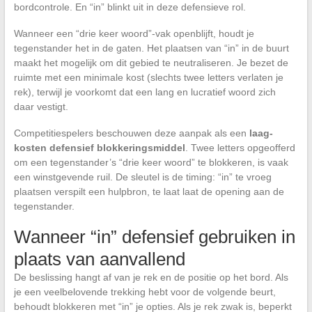
bordcontrole. En “in” blinkt uit in deze defensieve rol.
Wanneer een “drie keer woord”-vak openblijft, houdt je
tegenstander het in de gaten. Het plaatsen van “in” in de buurt
maakt het mogelijk om dit gebied te neutraliseren. Je bezet de
ruimte met een minimale kost (slechts twee letters verlaten je
rek), terwijl je voorkomt dat een lang en lucratief woord zich
daar vestigt.
Competitiespelers beschouwen deze aanpak als een
laag-
kosten defensief blokkeringsmiddel
. Twee letters opgeofferd
om een tegenstander’s “drie keer woord” te blokkeren, is vaak
een winstgevende ruil. De sleutel is de timing: “in” te vroeg
plaatsen verspilt een hulpbron, te laat laat de opening aan de
tegenstander.
Wanneer “in” defensief gebruiken in
plaats van aanvallend
De beslissing hangt af van je rek en de positie op het bord. Als
je een veelbelovende trekking hebt voor de volgende beurt,
behoudt blokkeren met “in” je opties. Als je rek zwak is, beperkt