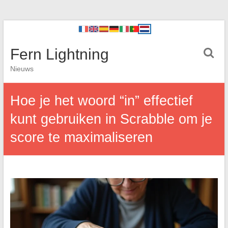
Fern Lightning
Nieuws
Hoe je het woord “in” effectief
kunt gebruiken in Scrabble om je
score te maximaliseren