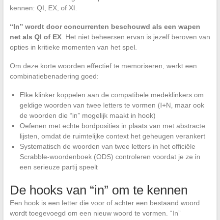
kennen: QI, EX, of XI.
“In” wordt door concurrenten beschouwd als een wapen
net als QI of EX
. Het niet beheersen ervan is jezelf beroven van
opties in kritieke momenten van het spel.
Om deze korte woorden effectief te memoriseren, werkt een
combinatiebenadering goed:
Elke klinker koppelen aan de compatibele medeklinkers om
geldige woorden van twee letters te vormen (I+N, maar ook
de woorden die “in” mogelijk maakt in hook)
Oefenen met echte bordposities in plaats van met abstracte
lijsten, omdat de ruimtelijke context het geheugen verankert
Systematisch de woorden van twee letters in het officiële
Scrabble-woordenboek (ODS) controleren voordat je ze in
een serieuze partij speelt
De hooks van “in” om te kennen
Een hook is een letter die voor of achter een bestaand woord
wordt toegevoegd om een nieuw woord te vormen. “In”