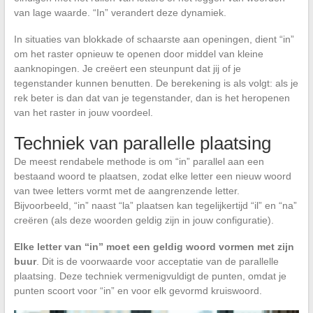
van lage waarde. “In” verandert deze dynamiek.
In situaties van blokkade of schaarste aan openingen, dient “in”
om het raster opnieuw te openen door middel van kleine
aanknopingen. Je creëert een steunpunt dat jij of je
tegenstander kunnen benutten. De berekening is als volgt: als je
rek beter is dan dat van je tegenstander, dan is het heropenen
van het raster in jouw voordeel.
Techniek van parallelle plaatsing
De meest rendabele methode is om “in” parallel aan een
bestaand woord te plaatsen, zodat elke letter een nieuw woord
van twee letters vormt met de aangrenzende letter.
Bijvoorbeeld, “in” naast “la” plaatsen kan tegelijkertijd “il” en “na”
creëren (als deze woorden geldig zijn in jouw configuratie).
Elke letter van “in” moet een geldig woord vormen met zijn
buur
. Dit is de voorwaarde voor acceptatie van de parallelle
plaatsing. Deze techniek vermenigvuldigt de punten, omdat je
punten scoort voor “in” en voor elk gevormd kruiswoord.