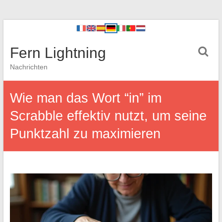
Fern Lightning
Nachrichten
Wie man das Wort “in” im
Scrabble effektiv nutzt, um seine
Punktzahl zu maximieren