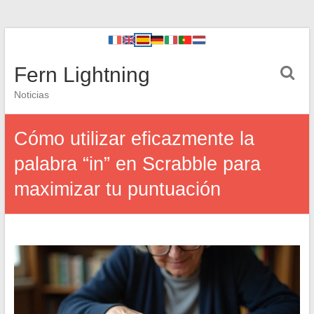
Fern Lightning
Noticias
Cómo utilizar eficazmente la
palabra “in” en Scrabble para
maximizar tu puntuación