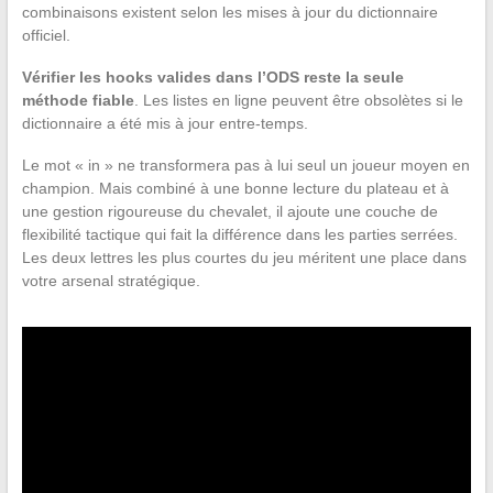
combinaisons existent selon les mises à jour du dictionnaire
officiel.
Vérifier les hooks valides dans l’ODS reste la seule
méthode fiable
. Les listes en ligne peuvent être obsolètes si le
dictionnaire a été mis à jour entre-temps.
Le mot « in » ne transformera pas à lui seul un joueur moyen en
champion. Mais combiné à une bonne lecture du plateau et à
une gestion rigoureuse du chevalet, il ajoute une couche de
flexibilité tactique qui fait la différence dans les parties serrées.
Les deux lettres les plus courtes du jeu méritent une place dans
votre arsenal stratégique.