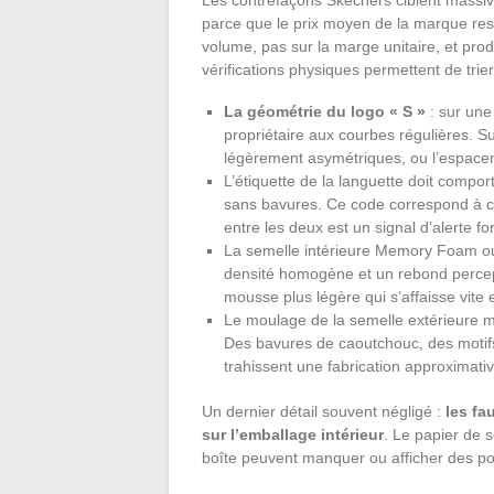
parce que le prix moyen de la marque res
volume, pas sur la marge unitaire, et pro
vérifications physiques permettent de trie
La géométrie du logo « S »
: sur une
propriétaire aux courbes régulières. S
légèrement asymétriques, ou l’espaceme
L’étiquette de la languette doit comport
sans bavures. Ce code correspond à cel
entre les deux est un signal d’alerte for
La semelle intérieure Memory Foam ou
densité homogène et un rebond percept
mousse plus légère qui s’affaisse vite 
Le moulage de la semelle extérieure mo
Des bavures de caoutchouc, des motifs
trahissent une fabrication approximativ
Un dernier détail souvent négligé :
les fa
sur l’emballage intérieur
. Le papier de so
boîte peuvent manquer ou afficher des poli