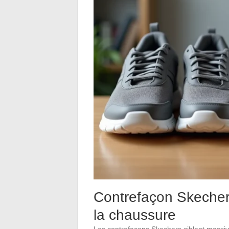
Contrefaçon Skechers
la chaussure
Les contrefaçons Skechers ciblent massive