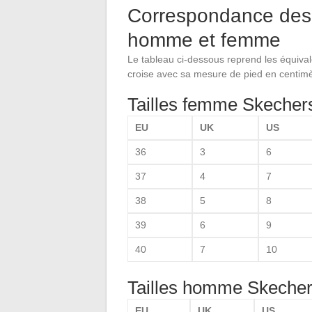
Correspondance des t
homme et femme
Le tableau ci-dessous reprend les équiva
croise avec sa mesure de pied en centimè
Tailles femme Skecher
EU
UK
US
36
3
6
37
4
7
38
5
8
39
6
9
40
7
10
Tailles homme Skeche
EU
UK
US