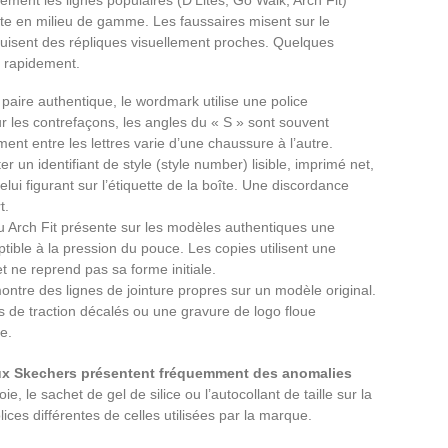
te en milieu de gamme. Les faussaires misent sur le
duisent des répliques visuellement proches. Quelques
r rapidement.
 paire authentique, le wordmark utilise une police
ur les contrefaçons, les angles du « S » sont souvent
nt entre les lettres varie d’une chaussure à l’autre.
er un identifiant de style (style number) lisible, imprimé net,
ui figurant sur l’étiquette de la boîte. Une discordance
t.
 Arch Fit présente sur les modèles authentiques une
ible à la pression du pouce. Les copies utilisent une
et ne reprend pas sa forme initiale.
ntre des lignes de jointure propres sur un modèle original.
 de traction décalés ou une gravure de logo floue
e.
ux Skechers présentent fréquemment des anomalies
ie, le sachet de gel de silice ou l’autocollant de taille sur la
ces différentes de celles utilisées par la marque.