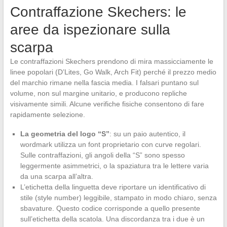
Contraffazione Skechers: le
aree da ispezionare sulla
scarpa
Le contraffazioni Skechers prendono di mira massicciamente le
linee popolari (D’Lites, Go Walk, Arch Fit) perché il prezzo medio
del marchio rimane nella fascia media. I falsari puntano sul
volume, non sul margine unitario, e producono repliche
visivamente simili. Alcune verifiche fisiche consentono di fare
rapidamente selezione.
La geometria del logo “S”
: su un paio autentico, il
wordmark utilizza un font proprietario con curve regolari.
Sulle contraffazioni, gli angoli della “S” sono spesso
leggermente asimmetrici, o la spaziatura tra le lettere varia
da una scarpa all’altra.
L’etichetta della linguetta deve riportare un identificativo di
stile (style number) leggibile, stampato in modo chiaro, senza
sbavature. Questo codice corrisponde a quello presente
sull’etichetta della scatola. Una discordanza tra i due è un