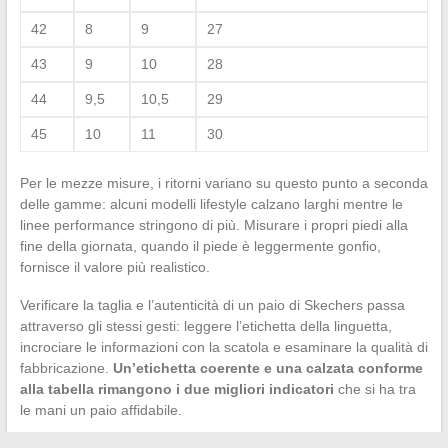
42
8
9
27
43
9
10
28
44
9,5
10,5
29
45
10
11
30
Per le mezze misure, i ritorni variano su questo punto a seconda
delle gamme: alcuni modelli lifestyle calzano larghi mentre le
linee performance stringono di più. Misurare i propri piedi alla
fine della giornata, quando il piede è leggermente gonfio,
fornisce il valore più realistico.
Verificare la taglia e l’autenticità di un paio di Skechers passa
attraverso gli stessi gesti: leggere l’etichetta della linguetta,
incrociare le informazioni con la scatola e esaminare la qualità di
fabbricazione.
Un’etichetta coerente e una calzata conforme
alla tabella rimangono i due migliori indicatori
che si ha tra
le mani un paio affidabile.