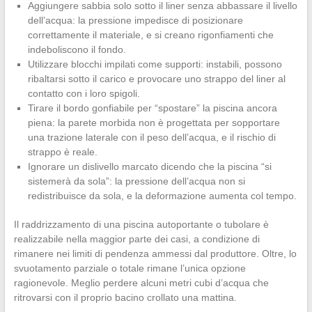
Aggiungere sabbia solo sotto il liner senza abbassare il livello
dell’acqua: la pressione impedisce di posizionare
correttamente il materiale, e si creano rigonfiamenti che
indeboliscono il fondo.
Utilizzare blocchi impilati come supporti: instabili, possono
ribaltarsi sotto il carico e provocare uno strappo del liner al
contatto con i loro spigoli.
Tirare il bordo gonfiabile per “spostare” la piscina ancora
piena: la parete morbida non è progettata per sopportare
una trazione laterale con il peso dell’acqua, e il rischio di
strappo è reale.
Ignorare un dislivello marcato dicendo che la piscina “si
sistemerà da sola”: la pressione dell’acqua non si
redistribuisce da sola, e la deformazione aumenta col tempo.
Il raddrizzamento di una piscina autoportante o tubolare è
realizzabile nella maggior parte dei casi, a condizione di
rimanere nei limiti di pendenza ammessi dal produttore. Oltre, lo
svuotamento parziale o totale rimane l’unica opzione
ragionevole. Meglio perdere alcuni metri cubi d’acqua che
ritrovarsi con il proprio bacino crollato una mattina.