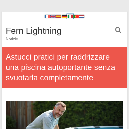
Fern Lightning
Notizie
Astucci pratici per raddrizzare
una piscina autoportante senza
svuotarla completamente