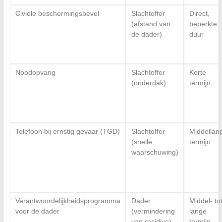
Civiele beschermingsbevel
Slachtoffer
Direct,
(afstand van
beperkte
de dader)
duur
Noodopvang
Slachtoffer
Korte
(onderdak)
termijn
Telefoon bij ernstig gevaar (TGD)
Slachtoffer
Middellan
(snelle
termijn
waarschuwing)
Verantwoordelijkheidsprogramma
Dader
Middel- to
voor de dader
(vermindering
lange
van recidive)
termijn