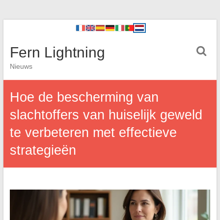
Fern Lightning
Nieuws
Hoe de bescherming van
slachtoffers van huiselijk geweld
te verbeteren met effectieve
strategieën