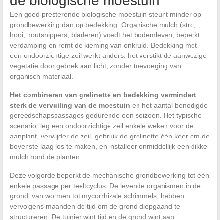
de biologische moestuin
Een goed presterende biologische moestuin steunt minder op
grondbewerking dan op bedekking. Organische mulch (stro,
hooi, houtsnippers, bladeren) voedt het bodemleven, beperkt
verdamping en remt de kieming van onkruid. Bedekking met
een ondoorzichtige zeil werkt anders: het verstikt de aanwezige
vegetatie door gebrek aan licht, zonder toevoeging van
organisch materiaal.
Het combineren van grelinette en bedekking vermindert
sterk de vervuiling van de moestuin
en het aantal benodigde
gereedschapspassages gedurende een seizoen. Het typische
scenario: leg een ondoorzichtige zeil enkele weken voor de
aanplant, verwijder de zeil, gebruik de grelinette één keer om de
bovenste laag los te maken, en installeer onmiddellijk een dikke
mulch rond de planten.
Deze volgorde beperkt de mechanische grondbewerking tot één
enkele passage per teeltcyclus. De levende organismen in de
grond, van wormen tot mycorrhizale schimmels, hebben
vervolgens maanden de tijd om de grond diepgaand te
structureren. De tuinier wint tijd en de grond wint aan