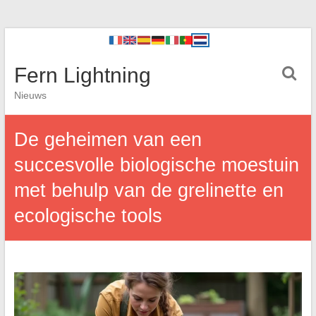
Fern Lightning
Nieuws
De geheimen van een
succesvolle biologische moestuin
met behulp van de grelinette en
ecologische tools