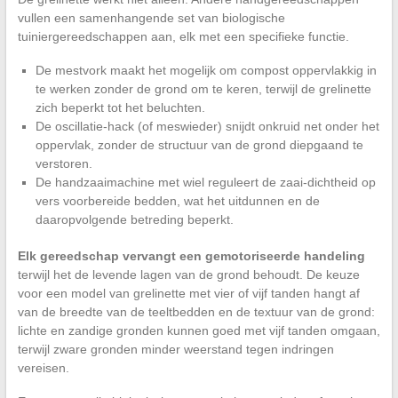
vullen een samenhangende set van biologische
tuiniergereedschappen aan, elk met een specifieke functie.
De mestvork maakt het mogelijk om compost oppervlakkig in
te werken zonder de grond om te keren, terwijl de grelinette
zich beperkt tot het beluchten.
De oscillatie-hack (of meswieder) snijdt onkruid net onder het
oppervlak, zonder de structuur van de grond diepgaand te
verstoren.
De handzaaimachine met wiel reguleert de zaai-dichtheid op
vers voorbereide bedden, wat het uitdunnen en de
daaropvolgende betreding beperkt.
Elk gereedschap vervangt een gemotoriseerde handeling
terwijl het de levende lagen van de grond behoudt. De keuze
voor een model van grelinette met vier of vijf tanden hangt af
van de breedte van de teeltbedden en de textuur van de grond:
lichte en zandige gronden kunnen goed met vijf tanden omgaan,
terwijl zware gronden minder weerstand tegen indringen
vereisen.