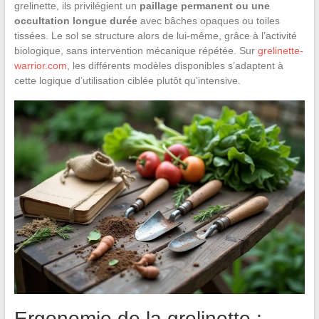
grelinette, ils privilégient un
paillage permanent ou une
occultation longue durée
avec bâches opaques ou toiles
tissées. Le sol se structure alors de lui-même, grâce à l’activité
biologique, sans intervention mécanique répétée. Sur
grelinette-
warrior.com
, les différents modèles disponibles s’adaptent à
cette logique d’utilisation ciblée plutôt qu’intensive.
Ergonomie de la grelinette :