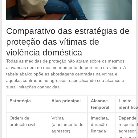
Comparativo das estratégias de
proteção das vítimas de
violência doméstica
Todas as medidas de proteção não atuam sobre os mesmos
alavancas nem no mesmo momento do percurso da vítima. A
tabela abaixo opõe as abordagens centradas na vítima e
aquelas centradas no agressor, especificando seu alcance e
suas limitações conhecidas.
Estratégia
Alvo principal
Alcance
Limite
temporal
identific
Ordem de
Vítima
Imediata,
Depende 
proteção civil
(afastamento do
duração
respeito 
agressor)
limitada
agressor, d
aplicar s