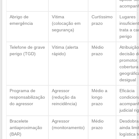
acompan
Abrigo de
Vítima
Curtíssimo
Lugares
emergência
(colocação em
prazo
insuficien
segurança)
trata a c
perigo
Telefone de grave
Vítima (alerta
Médio
Atribuição
perigo (TGD)
rápido)
prazo
decisão d
promotor,
cobertura
geográfic
desigual
Programa de
Agressor
Médio a
Eficácia
responsabilização
(redução da
longo
condicion
do agressor
reincidência)
prazo
acompan
judicial r
Bracelete
Agressor
Médio
Desdobra
antiaproximação
(monitoramento)
prazo
ainda limi
(BAR)
logística 