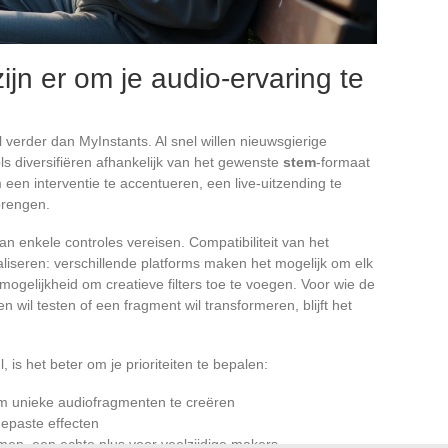
ijn er om je audio-ervaring te
 verder dan MyInstants. Al snel willen nieuwsgierige
s diversifiëren afhankelijk van het gewenste
stem
-formaat
 een interventie te accentueren, een live-uitzending te
brengen.
an enkele controles vereisen. Compatibiliteit van het
liseren: verschillende platforms maken het mogelijk om elk
mogelijkheid om creatieve filters toe te voegen. Voor wie de
n wil testen of een fragment wil transformeren, blijft het
, is het beter om je prioriteiten te bepalen:
m unieke audiofragmenten te creëren
gepaste effecten
emen, een echte plus voor veelzijdige makers