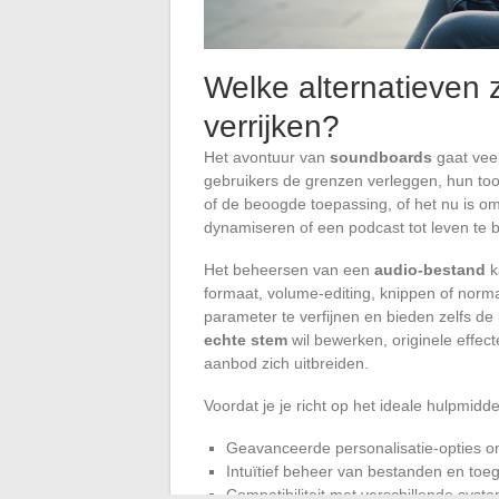
Welke alternatieven z
verrijken?
Het avontuur van
soundboards
gaat veel
gebruikers de grenzen verleggen, hun tool
of de beoogde toepassing, of het nu is om
dynamiseren of een podcast tot leven te 
Het beheersen van een
audio-bestand
k
formaat, volume-editing, knippen of norma
parameter te verfijnen en bieden zelfs de 
echte stem
wil bewerken, originele effecte
aanbod zich uitbreiden.
Voordat je je richt op het ideale hulpmiddel
Geavanceerde personalisatie-opties o
Intuïtief beheer van bestanden en toe
Compatibiliteit met verschillende syst