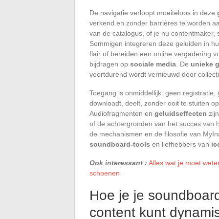
De navigatie verloopt moeiteloos in deze
verkend en zonder barrières te worden a
van de catalogus, of je nu contentmaker,
Sommigen integreren deze geluiden in hun
flair of bereiden een online vergadering 
bijdragen op
sociale media
. De
unieke 
voortdurend wordt vernieuwd door collectie
Toegang is onmiddellijk: geen registratie, 
downloadt, deelt, zonder ooit te stuiten 
Audiofragmenten en
geluidseffecten
zijn
of de achtergronden van het succes van het
de mechanismen en de filosofie van MyIns
soundboard-tools
en liefhebbers van
ic
Ook interessant :
Alles wat je moet wet
schoenen
Hoe je je soundboard
content kunt dynami