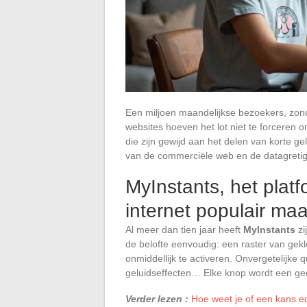
Een miljoen maandelijkse bezoekers, zonde
websites hoeven het lot niet te forceren
die zijn gewijd aan het delen van korte g
van de commerciële web en de datagretig
MyInstants, het plat
internet populair ma
Al meer dan tien jaar heeft
MyInstants
zi
de belofte eenvoudig: een raster van gek
onmiddellijk te activeren. Onvergetelijke
geluidseffecten… Elke knop wordt een ged
Verder lezen :
Hoe weet je of een kans ec