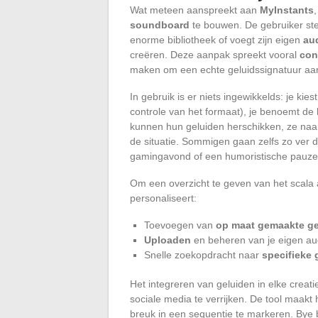
Wat meteen aanspreekt aan
MyInstants
,
soundboard
te bouwen. De gebruiker ste
enorme bibliotheek of voegt zijn eigen
au
creëren. Deze aanpak spreekt vooral
con
maken om een echte geluidssignatuur aan 
In gebruik is er niets ingewikkelds: je kie
controle van het formaat), je benoemt de
kunnen hun geluiden herschikken, ze naar
de situatie. Sommigen gaan zelfs zo ver 
gamingavond of een humoristische pauze i
Om een overzicht te geven van het scala 
personaliseert:
Toevoegen van
op maat gemaakte g
Uploaden
en beheren van je eigen a
Snelle zoekopdracht naar
specifieke 
Het integreren van geluiden in elke creati
sociale media te verrijken. De tool maakt
breuk in een sequentie te markeren. Bye b