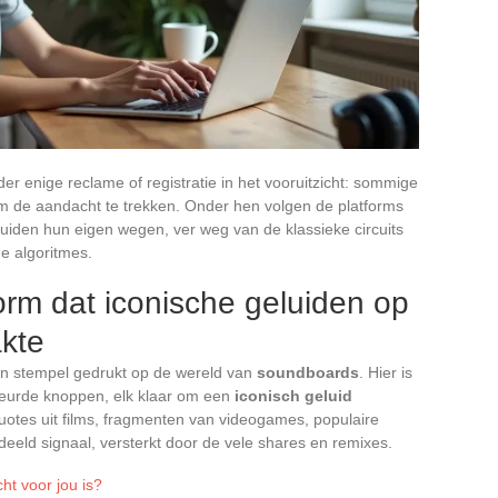
r enige reclame of registratie in het vooruitzicht: sommige
 om de aandacht te trekken. Onder hen volgen de platforms
eluiden hun eigen wegen, ver weg van de klassieke circuits
e algoritmes.
form dat iconische geluiden op
akte
jn stempel gedrukt op de wereld van
soundboards
. Hier is
leurde knoppen, elk klaar om een
iconisch geluid
 quotes uit films, fragmenten van videogames, populaire
eeld signaal, versterkt door de vele shares en remixes.
ht voor jou is?