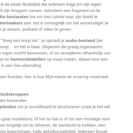
 is de totale flexibiliteit die iedereen krijgt om zijn eigen
lt zijn knoppen samen, selecteert een fragment uit de
dio-bestanden
toe om een ruimte naar zijn beeld te
tentmakers
aan: het is onmogelijk om het eenvoudiger te
je stream, podcast of video te geven.
st “Voeg een knop toe”, je uploadt je
audio-bestand
(ter
 knop… en het is klaar. Degenen die graag organiseren,
 eigen inzicht benoemen, of ze verwijderen afhankelijk van
dat ze
harmonietabellen
op maat maken, ideaal voor een
n een live-uitzending.
aan functies, hier is hoe MyInstants de ervaring maximaal
eluidsknoppen
udio-bestanden
geluiden
om je soundboard te structureren zoals je het wilt
e gaat moeiteloos, of het nu live is of om een montage voor
 het mogelijk om te ritmeren, de aandacht te trekken, een
ye beperkingen, hallo geluidscreativiteit. Iedereen bouwt