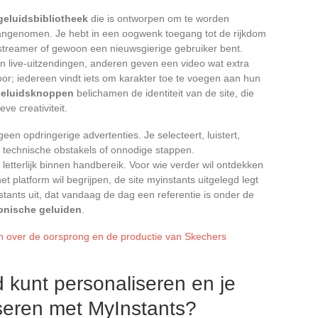
geluidsbibliotheek
die is ontworpen om te worden
angenomen. Je hebt in een oogwenk toegang tot de rijkdom
 streamer of gewoon een nieuwsgierige gebruiker bent.
 live-uitzendingen, anderen geven een video wat extra
voor; iedereen vindt iets om karakter toe te voegen aan hun
geluidsknoppen
belichamen de identiteit van de site, die
ve creativiteit.
geen opdringerige advertenties. Je selecteert, luistert,
op technische obstakels of onnodige stappen.
 letterlijk binnen handbereik. Voor wie verder wil ontdekken
 platform wil begrijpen, de site myinstants uitgelegd legt
tants uit, dat vandaag de dag een referentie is onder de
onische geluiden
.
en over de oorsprong en de productie van Skechers
 kunt personaliseren en je
seren met MyInstants?