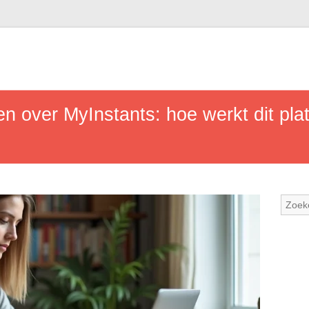
en over MyInstants: hoe werkt dit pla