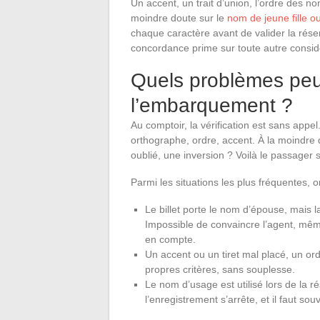
Un accent, un trait d’union, l’ordre des no
moindre doute sur le
nom de jeune fille ou
chaque caractère avant de valider la réser
concordance prime sur toute autre considé
Quels problèmes peut
l’embarquement ?
Au comptoir, la vérification est sans app
orthographe, ordre, accent. À la moindre d
oublié, une inversion ? Voilà le passager 
Parmi les situations les plus fréquentes, on
Le billet porte le nom d’épouse, mais l
Impossible de convaincre l’agent, même
en compte.
Un accent ou un tiret mal placé, un or
propres critères, sans souplesse.
Le nom d’usage est utilisé lors de la ré
l’enregistrement s’arrête, et il faut sou