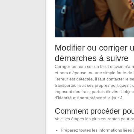
Modifier ou corriger u
démarches à suivre
Corriger un nom sur un billet d’avion n’a 
et nom d’épouse, ou une simple faute de
l’erreur est détectée, il faut contacter l
transporteur suit ses propres politiques :
imposent des frais, parfois élevés. L’obje
d’identité qui sera présenté le jour J.
Comment procéder pour
Voici les étapes les plus courantes pour sol
Préparez toutes les informations liées 