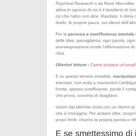
Psychical Research o da René Warcollier l
attiva in ognuno di noi è il desiderio di 
ciò che l’altro non dice. Risultato: il clima
dubbi, le proprie paure, sui silenzi dell’al
Per la
persona a surefficienza mentale
delle idee, ipervigilanza: ogni parola, og
sovraesposizione erode l’affermazione di sé.
ritira.
Ulteriori letture :
Come scrivere un'email d
E su questo terreno instabile,
manipolaz
esempio, non esita a mantenere l’ambiguità
fronte, spesso surefficiente, perde il conta
che prova, convinta di sbagliarsi.
Uscire dal labirinto inizia con un ritorno ai
che si immagina. Per andare oltre, scoprire
propri limiti, chiarire la propria parola e r
E se smettessimo di i