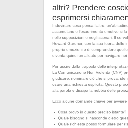
altri? Prendere cosci
esprimersi chiarame
Indovinare cosa pensa l’altro: un’abitudine 
accumulano e l’esaurimento emotivo si fa se
nelle supposizioni e negli scenari. Il cervell
Howard Gardner, con la sua teoria delle int
proprie emozioni e di comprendere quelle a
diventa quindi un alleato per navigare ne
Per uscire dalla trappola delle interpretazi
La Comunicazione Non Violenta (CNV) pro
giudicare, nominare ciò che si prova, ident
osare una richiesta esplicita. Questo proc
alla parola e dissipa la nebbia delle proiez
Ecco alcune domande chiave per avviare i
Cosa provo in questo preciso istante?
Quale bisogno si nasconde dietro que
Quale richiesta posso formulare per ri