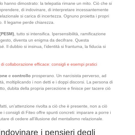
o hanno dimostrato: la telepatia rimane un mito. Ciò che si
comprendere, di indovinare, di interpretare incessantemente
 relazionale si carica di incertezza. Ognuno proietta i propri
tro. Il legame perde chiarezza.
 (PESM)
, tutto si intensifica. Ipersensibilità, ramificazione
ni gesto, diventa un enigma da decifrare. Questa
 Il dubbio si insinua, l’identità si frantuma, la fiducia si
i collaborazione efficace: consigli e esempi pratici
ione
e
controllo
prosperano. Un narcisista perverso, ad
, moltiplicando i non detti e i doppi discorsi. La persona di
tto, dubita della propria percezione e finisce per tacere ciò
 fatti, un’attenzione rivolta a ciò che è presente, non a ciò
 i consigli di Fiteo offre spunti concreti: imparare a porre i
ifiutare di cedere all’illusione del mentalismo relazionale.
ndovinare i pensieri degli