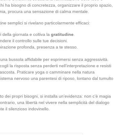
hi ha bisogno di concretezza, organizzare il proprio spazio,
vania, procura una sensazione di calma mentale.
ine semplici si rivelano particolarmente efficaci:
vi della giornata e coltiva la
gratitudine
.
dere il controllo sulle tue decisioni.
spirazione profonda, presenza a te stesso.
una bussola affidabile per esprimersi senza aggressività.
ogli la risposta senza perderti nell’interpretazione e resisti
 nascosta. Praticare yoga o camminare nella natura
sistema nervoso una parentesi di riposo, lontano dal tumulto
lto dei propri bisogni, si installa un’evidenza: non c’è magia
contrario, una libertà nel vivere nella semplicità del dialogo
e il silenzioso indovinello.