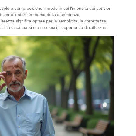
 esplora con precisione il modo in cui l’intensità dei pensieri
ti per allentare la morsa della dipendenza
iarezza significa optare per la semplicità, la correttezza.
ilità di calmarsi e a se stessi, l’opportunità di rafforzarsi.