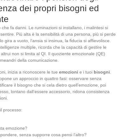
enza dei propri bisogni ed
nte
che fa danni. Le ruminazioni si installano, i malintesi si
ntire. Più alta è la sensibilità di una persona, più si perde
o gira a vuoto, l’ansia si insinua, la fiducia si affievolisce.
elligenze multiple, ricorda che la capacità di gestire le
ltrui non si limita al QI. Il quoziente emozionale (QE)
i meandri della comunicazione.
oni, inizia a riconoscere le tue
emozioni
e i tuoi
bisogni
.
pone un approccio in quattro fasi: osservare senza
ificare il bisogno che si cela dietro quell’emozione, poi
esso, lontano dall’essere accessorio, ridona consistenza
ioni.
l processo:
sta emozione?
spondere, senza supporre cosa pensi l’altro?