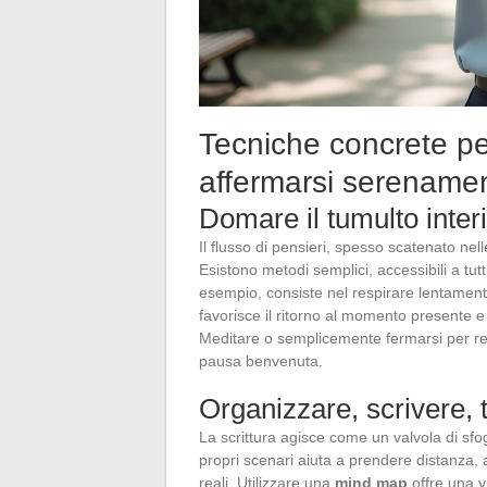
Tecniche concrete per
affermarsi serenamen
Domare il tumulto inter
Il flusso di pensieri, spesso scatenato nel
Esistono metodi semplici, accessibili a tutt
esempio, consiste nel respirare lentamente
favorisce il ritorno al momento presente e 
Meditare o semplicemente fermarsi per re
pausa benvenuta.
Organizzare, scrivere, 
La scrittura agisce come un valvola di sfog
propri scenari aiuta a prendere distanza, 
reali. Utilizzare una
mind map
offre una v