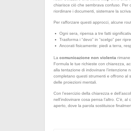
chiarisce ciò che sembrava confuso. Per c
riordinare i documenti, sistemare la scri
Per rafforzare questi approcci, alcune rout
Ogni sera, ripensa a tre fatti significati
Trasforma i “devo” in “scelgo” per ripren
Ancorati fisicamente: piedi a terra, re
La
comunicazione non violenta
rimane 
Formula le tue richieste con chiarezza, acc
alla tentazione di indovinare l’intenzione
completano questi strumenti e offrono al 
delle proiezioni mentali.
Con l’esercizio della chiarezza e dell’asco
nell’indovinare cosa pensa l’altro. C’è, al 
aperto, dove la parola sostituisce finalment