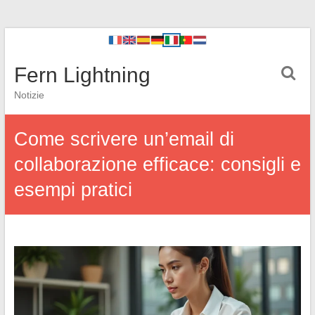
Fern Lightning
Notizie
Come scrivere un’email di
collaborazione efficace: consigli e
esempi pratici