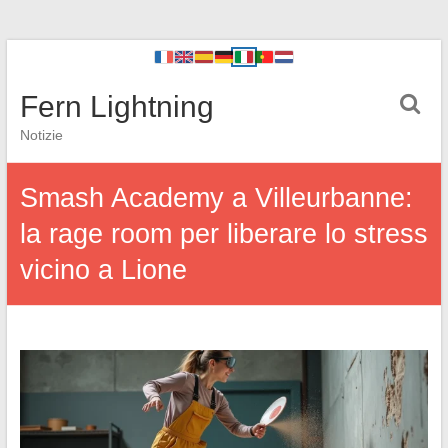
Fern Lightning
Notizie
Smash Academy a Villeurbanne:
la rage room per liberare lo stress
vicino a Lione