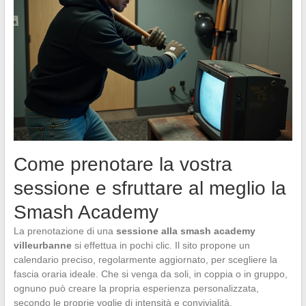
Come prenotare la vostra
sessione e sfruttare al meglio la
Smash Academy
La prenotazione di una
sessione alla smash academy
villeurbanne
si effettua in pochi clic. Il sito propone un
calendario preciso, regolarmente aggiornato, per scegliere la
fascia oraria ideale. Che si venga da soli, in coppia o in gruppo,
ognuno può creare la propria esperienza personalizzata,
secondo le proprie voglie di intensità e convivialità.