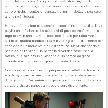
controllato con cura. Gli oggetti proposti, stoviglie, mobili,
materiale elettronico, sono selezionati per offrire un sfogo senza
correre rischi. Il contesto, pensato nei minimi dettagli, rassicura
anche i più titubanti.
In breve, l’atmosfera si fa sentire: scoppi di risa, grida di sollievo,
playlist che dà slancio. Le
sessioni di gruppo
trasformano la
rage room
in uno spazio di coesione, ideale per rafforzare lo
spirito di squadra durante il
team building
o semplicemente per
condividere un momento fuori dal comune. Menzione speciale
per la
color zone
: qui, la battaglia di vernice sostituisce la
rottura, e la sala assume l’aspetto di un campo da gioco
colorato dove ognuno si esprime in modo diverso.
Ci vogliono solo pochi minuti per percepire l’effetto: si lascia la
academy villeurbanne
come alleggeriti, liberati dalle tensioni
della giornata. L’
esperienza
colpisce per la sua intensità e il suo
carattere straordinario, tra rilascio e puro divertimento.