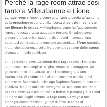
Perché la rage room attrae così
tanto a Villeurbanne e Lione
La
rage room
si impone come una risposta diretta all’aumento
della
pressione urbana
e alla ricerca di
soluzioni concrete
per liberare lo stress
. A Villeurbanne come nell’agglomerato
lionese, questa pratica guadagna terreno. Gli adepti sono
giovani professionisti, studenti, dipendenti in cerca di una
parentesi per rilassare la tensione accumulata.
Sfogo
garantito,
ma anche esperienza collettiva dove la
gestione dello stress
diventa un rituale condiviso.
La
liberazione emotiva
offerta dalle
rage rooms
si basa su
una meccanica semplice: colpire, rompere, distruggere. Un
gesto catartico, inquadrato, che si accompagna a una
liberazione di endorfine
e di altre sostanze chimiche del
benessere. Secondo la psicologa Daphnée Breton, questo tipo
di attività, lontano dalla violenza gratuita, consente una reale
scarica emotiva
e contribuisce a
benefici psicologici e fisici
.
Lontano dai luoghi comuni, la rage room si rivolge a tutti:
manager sotto pressione, gruppi di amici in cerca di
un’esperienza unica, o colleghi venuti a rafforzare i propri