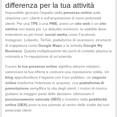
differenza per la tua attività
Impossibile ignorare l’impatto della
presenza online
sulla
relazione con i clienti e sull’acquisizione di nuovi potenziali
clienti. Per una
TPE
o una
PME
, avere un
sito web
o un
sito
vetrina
non basta più. Le abitudini evolvono, la visibilità deve
estendersi su più fronti:
social media
come Facebook,
Instagram, LinkedIn, TikTok, piattaforme di recensioni, strumenti
di mappatura come
Google Maps
o la scheda
Google My
Business
. Questa moltiplicazione dei punti di contatto plasma la
notorietà e l’e-reputazione di un’azienda.
Curare
la tua presenza online
significa attrarre visitatori,
valorizzare la tua offerta e costruire una reputazione solida. Un
blog
approfondisce il legame con il tuo pubblico, un
negozio
online
trasforma l’interesse in acquisto, una
piattaforma di
prenotazione
semplifica la vita degli utenti. I motori di ricerca
guidano la maggior parte delle decisioni: ottimizzare il
posizionamento naturale (SEO)
o investire nella
pubblicità
online (SEA)
pone la tua azienda al centro delle scelte dei tuoi
potenziali clienti.