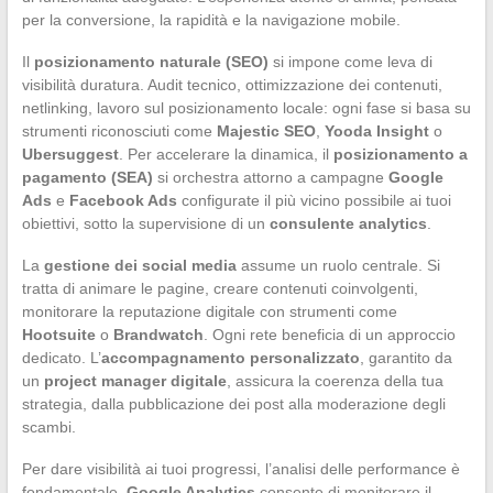
per la conversione, la rapidità e la navigazione mobile.
Il
posizionamento naturale (SEO)
si impone come leva di
visibilità duratura. Audit tecnico, ottimizzazione dei contenuti,
netlinking, lavoro sul posizionamento locale: ogni fase si basa su
strumenti riconosciuti come
Majestic SEO
,
Yooda Insight
o
Ubersuggest
. Per accelerare la dinamica, il
posizionamento a
pagamento (SEA)
si orchestra attorno a campagne
Google
Ads
e
Facebook Ads
configurate il più vicino possibile ai tuoi
obiettivi, sotto la supervisione di un
consulente analytics
.
La
gestione dei social media
assume un ruolo centrale. Si
tratta di animare le pagine, creare contenuti coinvolgenti,
monitorare la reputazione digitale con strumenti come
Hootsuite
o
Brandwatch
. Ogni rete beneficia di un approccio
dedicato. L’
accompagnamento personalizzato
, garantito da
un
project manager digitale
, assicura la coerenza della tua
strategia, dalla pubblicazione dei post alla moderazione degli
scambi.
Per dare visibilità ai tuoi progressi, l’analisi delle performance è
fondamentale.
Google Analytics
consente di monitorare il