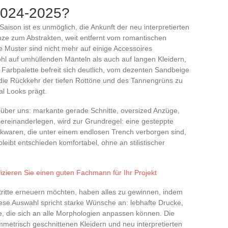
2024-2025?
 Saison ist es unmöglich, die Ankunft der neu interpretierten
ze zum Abstrakten, weit entfernt vom romantischen
 Muster sind nicht mehr auf einige Accessoires
wohl auf umhüllenden Mänteln als auch auf langen Kleidern,
 Farbpalette befreit sich deutlich, vom dezenten Sandbeige
die Rückkehr der tiefen Rottöne und des Tannengrüns zu
l Looks prägt.
 über uns: markante gerade Schnitte, oversized Anzüge,
ereinanderlegen, wird zur Grundregel: eine gesteppte
kwaren, die unter einem endlosen Trench verborgen sind,
bleibt entschieden komfortabel, ohne an stilistischer
fizieren Sie einen guten Fachmann für Ihr Projekt
tritte erneuern möchten, haben alles zu gewinnen, indem
se Auswahl spricht starke Wünsche an: lebhafte Drucke,
te, die sich an alle Morphologien anpassen können. Die
ymmetrisch geschnittenen Kleidern und neu interpretierten