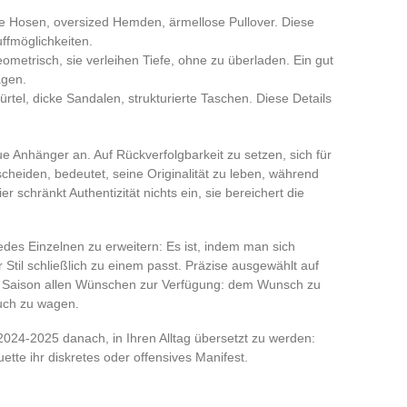
te Hosen, oversized Hemden, ärmellose Pullover. Diese
ffmöglichkeiten.
geometrisch, sie verleihen Tiefe, ohne zu überladen. Ein gut
ägen.
rtel, dicke Sandalen, strukturierte Taschen. Diese Details
e Anhänger an. Auf Rückverfolgbarkeit zu setzen, sich für
cheiden, bedeutet, seine Originalität zu leben, während
 schränkt Authentizität nichts ein, sie bereichert die
jedes Einzelnen zu erweitern: Es ist, indem man sich
 Stil schließlich zu einem passt. Präzise ausgewählt auf
r Saison allen Wünschen zur Verfügung: dem Wunsch zu
ruch zu wagen.
2024-2025 danach, in Ihren Alltag übersetzt zu werden:
ette ihr diskretes oder offensives Manifest.