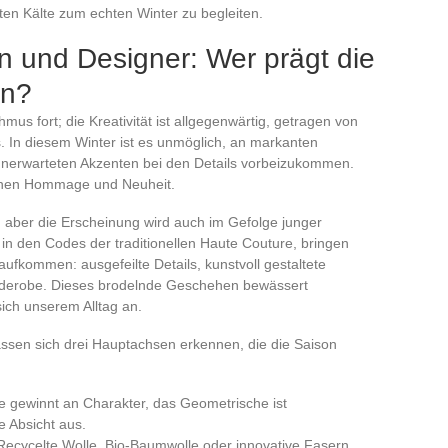
en Kälte zum echten Winter zu begleiten.
n und Designer: Wer prägt die
on?
mus fort; die Kreativität ist allgegenwärtig, getragen von
In diesem Winter ist es unmöglich, an markanten
 unerwarteten Akzenten bei den Details vorbeizukommen.
schen Hommage und Neuheit.
 aber die Erscheinung wird auch im Gefolge junger
 in den Codes der traditionellen Haute Couture, bringen
aufkommen: ausgefeilte Details, kunstvoll gestaltete
arderobe. Dieses brodelnde Geschehen bewässert
ich unserem Alltag an.
lassen sich drei Hauptachsen erkennen, die die Saison
le gewinnt an Charakter, das Geometrische ist
e Absicht aus.
 Recycelte Wolle, Bio-Baumwolle oder innovative Fasern