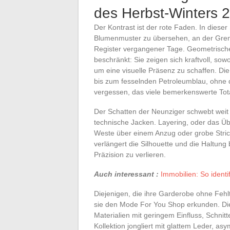
des Herbst-Winters 
Der Kontrast ist der rote Faden. In dieser
Blumenmuster zu übersehen, an der Gren
Register vergangener Tage. Geometrische
beschränkt: Sie zeigen sich kraftvoll, so
um eine visuelle Präsenz zu schaffen. Die
bis zum fesselnden Petroleumblau, ohne 
vergessen, das viele bemerkenswerte Tota
Der Schatten der Neunziger schwebt weit
technische Jacken. Layering, oder das Üb
Weste über einem Anzug oder grobe Stric
verlängert die Silhouette und die Haltung 
Präzision zu verlieren.
Auch interessant :
Immobilien: So identi
Diejenigen, die ihre Garderobe ohne Fehl
sie den Mode For You Shop erkunden. Die
Materialien mit geringem Einfluss, Schnit
Kollektion jongliert mit glattem Leder, as