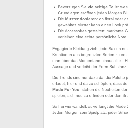
Bevorzugen Sie
vielseitige Teile
: wei
Grundlagen eröffnen jeden Morgen Blu
Die
Muster dosieren
: ob floral oder 
gewähltes Muster kann einen Look pr
Die Accessoires gestalten: markante Gü
verleihen eine echte persönliche Note.
Engagierte Kleidung zieht jede Saison neu
Kreationen aus begrenzten Serien zu ents
man über das Momentane hinausblickt. Hier
Aussage und verleiht der Form Substanz.
Die Trends sind nur dazu da, die Palette 
erlaubt, hier und da zu schöpfen, dass der
Mode For You
, stehen die Neuheiten de
spielen, sich neu zu erfinden oder den B
So frei wie wandelbar, verlangt die Mode 
Jeden Morgen sein Spielplatz, jeder Silhou