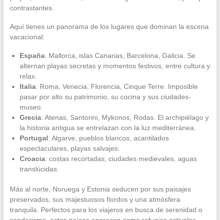
contrastantes.
Aquí tienes un panorama de los lugares que dominan la escena
vacacional:
España
: Mallorca, islas Canarias, Barcelona, Galicia. Se
alternan playas secretas y momentos festivos, entre cultura y
relax.
Italia
: Roma, Venecia, Florencia, Cinque Terre. Imposible
pasar por alto su patrimonio, su cocina y sus ciudades-
museo.
Grecia
: Atenas, Santorini, Mykonos, Rodas. El archipiélago y
la historia antigua se entrelazan con la luz mediterránea.
Portugal
: Algarve, pueblos blancos, acantilados
espectaculares, playas salvajes.
Croacia
: costas recortadas, ciudades medievales, aguas
translúcidas.
Más al norte, Noruega y Estonia seducen por sus paisajes
preservados, sus majestuosos fiordos y una atmósfera
tranquila. Perfectos para los viajeros en busca de serenidad o
senderismo, estos países aparecen como refugios estivales