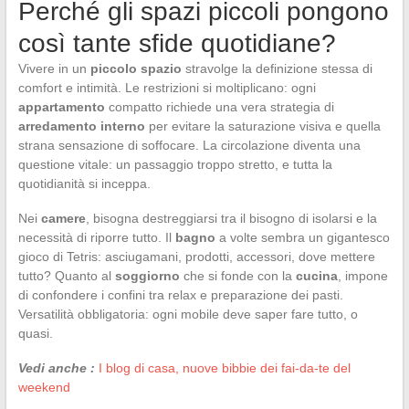
Perché gli spazi piccoli pongono
così tante sfide quotidiane?
Vivere in un
piccolo spazio
stravolge la definizione stessa di
comfort e intimità. Le restrizioni si moltiplicano: ogni
appartamento
compatto richiede una vera strategia di
arredamento interno
per evitare la saturazione visiva e quella
strana sensazione di soffocare. La circolazione diventa una
questione vitale: un passaggio troppo stretto, e tutta la
quotidianità si inceppa.
Nei
camere
, bisogna destreggiarsi tra il bisogno di isolarsi e la
necessità di riporre tutto. Il
bagno
a volte sembra un gigantesco
gioco di Tetris: asciugamani, prodotti, accessori, dove mettere
tutto? Quanto al
soggiorno
che si fonde con la
cucina
, impone
di confondere i confini tra relax e preparazione dei pasti.
Versatilità obbligatoria: ogni mobile deve saper fare tutto, o
quasi.
Vedi anche :
I blog di casa, nuove bibbie dei fai-da-te del
weekend