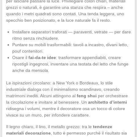
per lasciare passare la luce. Privilegiare colori chiari, materiali
grezzi o naturali, è garantire una stanza che respira – anche
quando i metri quadrati sono contati. Una tenda leggera, uno
specchio ben posizionato, e la luce naturale fa il resto.
Installare separatori traforati — paraventi, vetrate — per dare
ritmo senza rinchiudere.
Puntare su mobili trasformabili: tavoli a incastro, divani letto,
pouf contenitori.
Osare il
fai-da-te idee
: trasformare appendiabiti, creare
ripostigli ingegnosi, inventare una testata del letto che funge
anche da mensola.
Le ispirazioni circolano: a New York o Bordeaux, lo stile
industriale dialoga con il minimalismo scandinavo, creando
matrimoni inediti. Alcuni attingono al
feng shui
per orchestrare
la circolazione e invitare al benessere. Un
architetto d’interni
ridisegna i volumi, mentre il decoratore osa un tocco di colore
vivace su un muro, per infondere carattere.
Il legno chiaro, il lino, il metallo grezzo: tra le
tendenze
materiali decorazione
, tutto è permesso purché il risultato sia