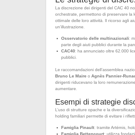
La discrezione dei dirigenti del CAC 40 no
orchestrate, permettono di preservare la
ottimale delle loro attività. Il ricorso agli
un’illustrazione.
Osservatorio delle multinazionali
: m
parte degli aiuti pubblici durante la p
CAC40
: ha annunciato oltre 62.000 lic
pubblici.
Le raccomandazioni dell’assemblea nazional
Bruno Le Maire
o
Agnès Pannier-Runa
dirigenti riducevano la loro remunerazione
aumentare.
Esempi di strategie dis
L’uso di strutture opache e la diversificaz
holding familiari permette di evitare i rifle
Famiglia Pinault
: tramite Artémis, hol
Famiglia Bettencourt
: utilizza fondaz