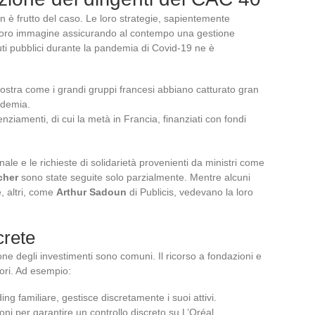
n è frutto del caso. Le loro strategie, sapientemente
 loro immagine assicurando al contempo una gestione
 aiuti pubblici durante la pandemia di Covid-19 ne è
ostra come i grandi gruppi francesi abbiano catturato gran
andemia.
enziamenti, di cui la metà in Francia, finanziati con fondi
e e le richieste di solidarietà provenienti da ministri come
cher
sono state seguite solo parzialmente. Mentre alcuni
, altri, come
Arthur Sadoun
di Publicis, vedevano la loro
crete
ione degli investimenti sono comuni. Il ricorso a fondazioni e
ttori. Ad esempio:
ding familiare, gestisce discretamente i suoi attivi.
ioni per garantire un controllo discreto su L’Oréal.