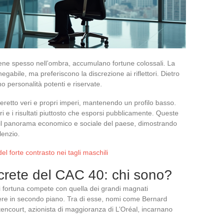
bene spesso nell’ombra, accumulano fortune colossali. La
egabile, ma preferiscono la discrezione ai riflettori. Dietro
 personalità potenti e riservate.
 eretto veri e propri imperi, mantenendo un profilo basso.
i e i risultati piuttosto che esporsi pubblicamente. Queste
a il panorama economico e sociale del paese, dimostrando
lenzio.
del forte contrasto nei tagli maschili
screte del CAC 40: chi sono?
i fortuna compete con quella dei grandi magnati
nere in secondo piano. Tra di esse, nomi come Bernard
tencourt, azionista di maggioranza di L’Oréal, incarnano