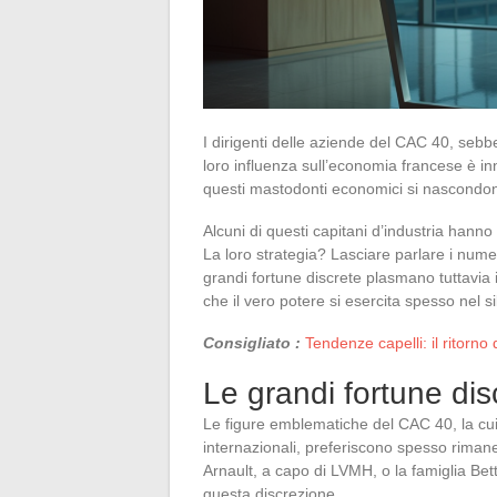
I dirigenti delle aziende del CAC 40, seb
loro influenza sull’economia francese è inn
questi mastodonti economici si nascondono
Alcuni di questi capitani d’industria hanno
La loro strategia? Lasciare parlare i numer
grandi fortune discrete plasmano tuttavi
che il vero potere si esercita spesso nel si
Consigliato :
Tendenze capelli: il ritorno 
Le grandi fortune di
Le figure emblematiche del CAC 40, la cu
internazionali, preferiscono spesso rima
Arnault, a capo di LVMH, o la famiglia Bet
questa discrezione.