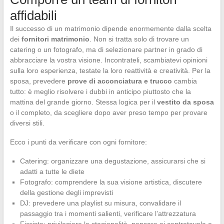
affidabili
Il successo di un matrimonio dipende enormemente dalla scelta
dei
fornitori matrimonio
. Non si tratta solo di trovare un
catering o un fotografo, ma di selezionare partner in grado di
abbracciare la vostra visione. Incontrateli, scambiatevi opinioni
sulla loro esperienza, testate la loro reattività e creatività. Per la
sposa, prevedere
prove di acconciatura e trucco
cambia
tutto: è meglio risolvere i dubbi in anticipo piuttosto che la
mattina del grande giorno. Stessa logica per il
vestito da sposa
o il completo, da scegliere dopo aver preso tempo per provare
diversi stili.
Ecco i punti da verificare con ogni fornitore:
Catering: organizzare una degustazione, assicurarsi che si
adatti a tutte le diete
Fotografo: comprendere la sua visione artistica, discutere
della gestione degli imprevisti
DJ: prevedere una playlist su misura, convalidare il
passaggio tra i momenti salienti, verificare l’attrezzatura
Fiorista: privilegiare la stagionalità, pensare ai centrotavola e