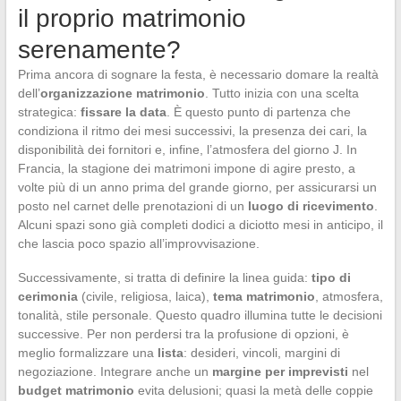
il proprio matrimonio
serenamente?
Prima ancora di sognare la festa, è necessario domare la realtà
dell’
organizzazione matrimonio
. Tutto inizia con una scelta
strategica:
fissare la data
. È questo punto di partenza che
condiziona il ritmo dei mesi successivi, la presenza dei cari, la
disponibilità dei fornitori e, infine, l’atmosfera del giorno J. In
Francia, la stagione dei matrimoni impone di agire presto, a
volte più di un anno prima del grande giorno, per assicurarsi un
posto nel carnet delle prenotazioni di un
luogo di ricevimento
.
Alcuni spazi sono già completi dodici a diciotto mesi in anticipo, il
che lascia poco spazio all’improvvisazione.
Successivamente, si tratta di definire la linea guida:
tipo di
cerimonia
(civile, religiosa, laica),
tema matrimonio
, atmosfera,
tonalità, stile personale. Questo quadro illumina tutte le decisioni
successive. Per non perdersi tra la profusione di opzioni, è
meglio formalizzare una
lista
: desideri, vincoli, margini di
negoziazione. Integrare anche un
margine per imprevisti
nel
budget matrimonio
evita delusioni; quasi la metà delle coppie