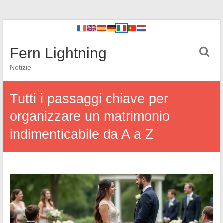
Fern Lightning
Notizie
Tutti i passaggi chiave per
organizzare un matrimonio
indimenticabile da A a Z