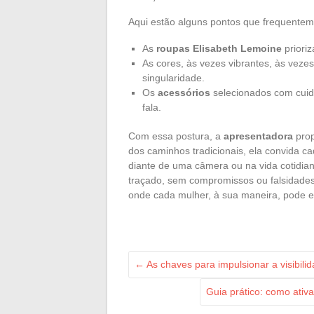
Aqui estão alguns pontos que frequente
As
roupas Elisabeth Lemoine
prioriz
As cores, às vezes vibrantes, às veze
singularidade.
Os
acessórios
selecionados com cui
fala.
Com essa postura, a
apresentadora
prop
dos caminhos tradicionais, ela convida ca
diante de uma câmera ou na vida cotidian
traçado, sem compromissos ou falsidades
onde cada mulher, à sua maneira, pode es
←
As chaves para impulsionar a visibili
Guia prático: como ati