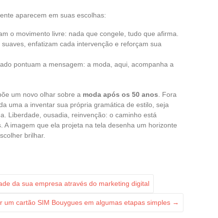
mente aparecem em suas escolhas:
am o movimento livre: nada que congele, tudo que afirma.
s suaves, enfatizam cada intervenção e reforçam sua
dado pontuam a mensagem: a moda, aqui, acompanha a
õe um novo olhar sobre a
moda após os 50 anos
. Fora
da uma a inventar sua própria gramática de estilo, seja
a. Liberdade, ousadia, reinvenção: o caminho está
. A imagem que ela projeta na tela desenha um horizonte
colher brilhar.
dade da sua empresa através do marketing digital
var um cartão SIM Bouygues em algumas etapas simples
→