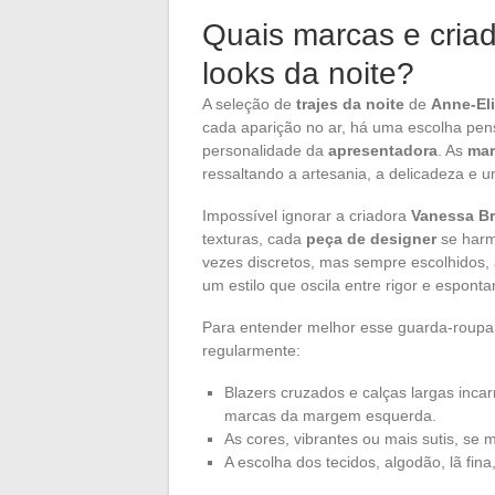
Quais marcas e criad
looks da noite?
A seleção de
trajes da noite
de
Anne-El
cada aparição no ar, há uma escolha pens
personalidade da
apresentadora
. As
mar
ressaltando a artesania, a delicadeza e 
Impossível ignorar a criadora
Vanessa B
texturas, cada
peça de designer
se harm
vezes discretos, mas sempre escolhidos,
um estilo que oscila entre rigor e espont
Para entender melhor esse guarda-roupa,
regularmente:
Blazers cruzados e calças largas inc
marcas da margem esquerda.
As cores, vibrantes ou mais sutis, se m
A escolha dos tecidos, algodão, lã fin