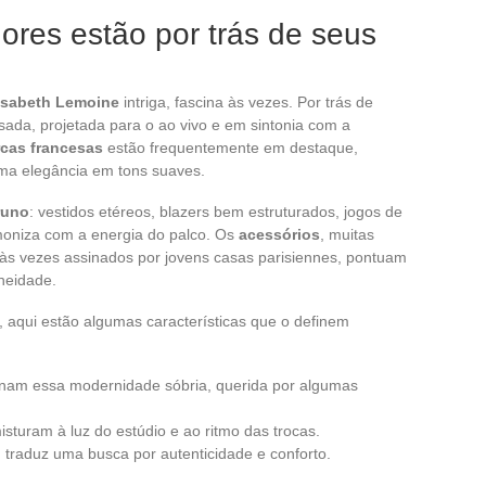
ores estão por trás de seus
isabeth Lemoine
intriga, fascina às vezes. Por trás de
ada, projetada para o ao vivo e em sintonia com a
cas francesas
estão frequentemente em destaque,
uma elegância em tons suaves.
runo
: vestidos etéreos, blazers bem estruturados, jogos de
oniza com a energia do palco. Os
acessórios
, muitas
 às vezes assinados por jovens casas parisiennes, pontuam
aneidade.
 aqui estão algumas características que o definem
arnam essa modernidade sóbria, querida por algumas
isturam à luz do estúdio e ao ritmo das trocas.
a, traduz uma busca por autenticidade e conforto.