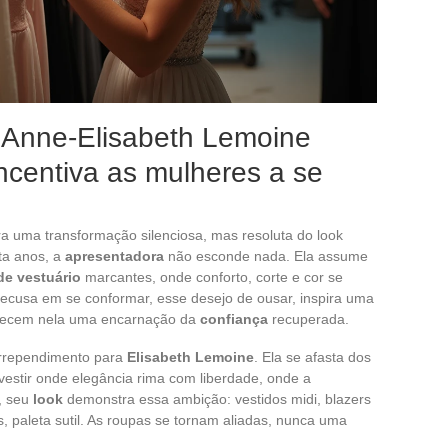
 Anne-Elisabeth Lemoine
ncentiva as mulheres a se
ra uma transformação silenciosa, mas resoluta do look
ta anos, a
apresentadora
não esconde nada. Ela assume
de vestuário
marcantes, onde conforto, corte e cor se
recusa em se conformar, esse desejo de ousar, inspira uma
ecem nela uma encarnação da
confiança
recuperada.
rrependimento para
Elisabeth Lemoine
. Ela se afasta dos
vestir onde elegância rima com liberdade, onde a
, seu
look
demonstra essa ambição: vestidos midi, blazers
s, paleta sutil. As roupas se tornam aliadas, nunca uma