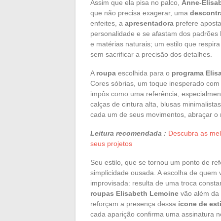
Assim que ela pisa no palco,
Anne-Elisa
que não precisa exagerar, uma
descontr
enfeites, a
apresentadora
prefere apost
personalidade e se afastam dos padrões ha
e matérias naturais; um estilo que respi
sem sacrificar a precisão dos detalhes.
A
roupa
escolhida para o
programa Elis
Cores sóbrias, um toque inesperado com 
impôs como uma referência, especialmente
calças de cintura alta, blusas minimali
cada um de seus movimentos, abraçar o r
Leitura recomendada :
Descubra as melh
seus projetos
Seu estilo, que se tornou um ponto de re
simplicidade ousada. A escolha de quem 
improvisada: resulta de uma troca constan
roupas Elisabeth Lemoine
vão além da 
reforçam a presença dessa
ícone de est
cada aparição confirma uma assinatura no