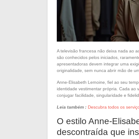
A televisão francesa não deixa nada ao a
são conhecidos pelos iniciados, rarament
apresentadoras devem integrar uma exigên
originalidade, sem nunca abrir mão de u
Anne-Elisabeth Lemoine, fiel ao seu temp
identidade vestimentar própria. Cada ao v
conjugar facilidade, singularidade e fide
Leia também :
Descubra todos os serviç
O estilo Anne-Elisa
descontraída que ins