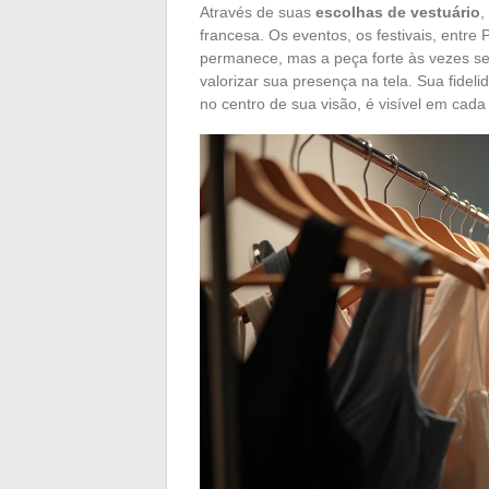
Através de suas
escolhas de vestuário
,
francesa. Os eventos, os festivais, entr
permanece, mas a peça forte às vezes s
valorizar sua presença na tela. Sua fidel
no centro de sua visão, é visível em cad