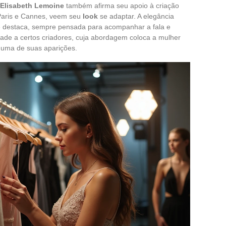
Elisabeth Lemoine
também afirma seu apoio à criação
e Paris e Cannes, veem seu
look
se adaptar. A elegância
e destaca, sempre pensada para acompanhar a fala e
idade a certos criadores, cuja abordagem coloca a mulher
a uma de suas aparições.