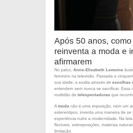
Após 50 anos, como
reinventa a moda e i
afirmarem
No palco,
Anne-Elisabeth Lemoine
ilust
feminino na televisão. Passada a cinquen
sua idade, a exalta através de
escolhas 
entendem sem nunca se sacrificar. Essa 
multidão de
telespectadoras
que reconh
A
moda
não é uma imposição, nem um a
estereótipos, inventa uma maneira de se 
experiência nutre a modernidade. Na tela
flexíveis, sobreposições, matérias naturai
limitação.