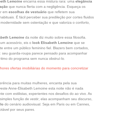
beth Lemoine
encarna essa mistura rara: uma
elegância
ação
que nunca flerta com a negligência. Esqueça os
ar em
escolhas de vestuário
que refletem sua
bituais. É fácil perceber sua predileção por cortes fluidos
ra modernidade sem ostentação e que valoriza o conforto,
abeth Lemoine
da noite diz muito sobre essa filosofia.
um acessório, eis o
look Elisabeth Lemoine
que se
 entre um público feminino fiel. Blazers bem cortados,
stas: seu guarda-roupa parece pensado para acompanhar
itmo do programa sem nunca obstruí-lo.
ores ofertas imobiliárias do momento para concretizar
ferência para muitas mulheres, encanta pela sua
veste Anne-Elisabeth Lemoine esta noite não é nada
te com estilistas, experientes nos desafios do ao vivo. As
simples função de vestir; elas acompanham seu discurso,
ilo
do cenário audiovisual. Seja em Paris ou em Cannes,
tável por seus pares.