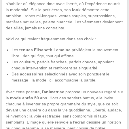
s’habiller où élégance rime avec liberté, où l’expérience nourrit
la modernité. Sur le petit écran, son
look
démontre cette
ambition : robes mi-longues, vestes souples, superpositions,
matières naturelles, palette nuancée. Les vêtements deviennent
des alliés, jamais une contrainte.
Voici ce qui revient fréquemment dans ses choix :
Les
tenues Elisabeth Lemoine
privilégient le mouvement
libre : rien qui fige, tout qui affirme.
Les couleurs, parfois franches, parfois douces, appuient
chaque intervention et renforcent sa singularité.
Des
accessoires
sélectionnés avec soin ponctuent le
message : la mode, ici, accompagne la parole.
Avec cette posture, l’
animatrice
propose un nouveau regard sur
la
mode après 50 ans
. Hors des sentiers battus, elle invite
chacune à inventer sa propre grammaire du style, que ce soit
devant une caméra ou dans la vie quotidienne. Liberté, audace,
réinvention : la voie est tracée, sans compromis ni faux-
semblants. L’image qu’elle renvoie à l’écran dessine un horizon
où chaque femme, à sa manière, peut choisir de briller.