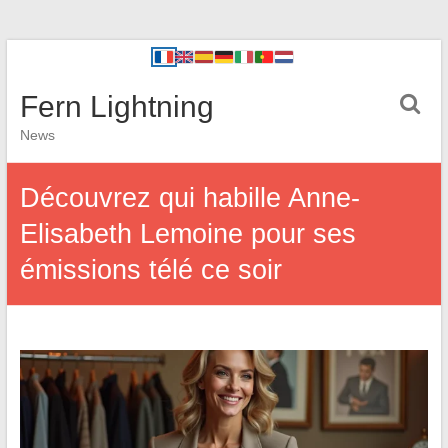
Fern Lightning
News
Découvrez qui habille Anne-
Elisabeth Lemoine pour ses
émissions télé ce soir