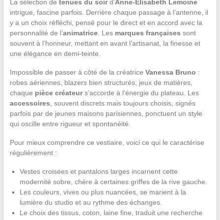
La sélection de
tenues du soir
d’
Anne-Elisabeth Lemoine
intrigue, fascine parfois. Derrière chaque passage à l’antenne, il
y a un choix réfléchi, pensé pour le direct et en accord avec la
personnalité de l’
animatrice
. Les
marques françaises
sont
souvent à l’honneur, mettant en avant l’artisanat, la finesse et
une élégance en demi-teinte.
Impossible de passer à côté de la créatrice
Vanessa Bruno
:
robes aériennes, blazers bien structurés, jeux de matières,
chaque
pièce créateur
s’accorde à l’énergie du plateau. Les
accessoires
, souvent discrets mais toujours choisis, signés
parfois par de jeunes maisons parisiennes, ponctuent un style
qui oscille entre rigueur et spontanéité.
Pour mieux comprendre ce vestiaire, voici ce qui le caractérise
régulièrement :
Vestes croisées et pantalons larges incarnent cette
modernité sobre, chère à certaines griffes de la rive gauche.
Les couleurs, vives ou plus nuancées, se marient à la
lumière du studio et au rythme des échanges.
Le choix des tissus, coton, laine fine, traduit une recherche