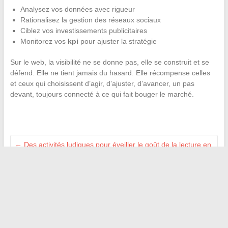
Analysez vos données avec rigueur
Rationalisez la gestion des réseaux sociaux
Ciblez vos investissements publicitaires
Monitorez vos
kpi
pour ajuster la stratégie
Sur le web, la visibilité ne se donne pas, elle se construit et se
défend. Elle ne tient jamais du hasard. Elle récompense celles
et ceux qui choisissent d’agir, d’ajuster, d’avancer, un pas
devant, toujours connecté à ce qui fait bouger le marché.
←
Des activités ludiques pour éveiller le goût de la lecture en
CP à la maison
Découvrez qui habille Anne-Elisabeth Lemoine pour ses
émissions télé ce soir
→
Recherche