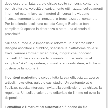
deve essere affilata: parole chiave scelte con cura, contenuto
ben strutturato, velocità di caricamento ottimizzata, collegamenti
interni ed esterni lavorati. I motori di ricerca individuano
incessantemente la pertinenza e la freschezza del contenuto.
Per le aziende locali, una scheda Google Business ben
compilata fa spesso la differenza e attira una clientela di
prossimità.
Sui
social media
, è impossibile adottare un discorso unico.
Bisogna ascoltare il pubblico, scegliere le piattaforme dove si
trova, variare i formati: video brevi, infografiche, podcast,
caroselli. L’interazione con la comunità non si limita più al
semplice “like”: rispondere, coinvolgere, condividere, è lì che si
costruisce la notorietà.
Il
content marketing
dispiega tutta la sua efficacia attraverso
articoli, newsletter, guide o casi studio. Un contenuto utile
fidelizza, suscita interesse, invita alla condivisione. La chiave: la
regolarità. Un solido calendario editoriale dà il ritmo ed evita la
dispersione.
L’
emailing
e il
marketing automation
fungono da filo