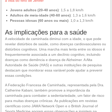
a vida do filho de Jenifer
Jovens adultos (20-40 anos)
: 1,5 a 1,8 km/h
Adultos de meia-idade (40-60 anos)
: 1,3 a 1,6 km/h
Pessoas idosas (60 anos ou mais)
: 1,0 a 1,3 km/h
As implicações para a saúde
A velocidade de caminhada diminui com a idade, o que pode
revelar distúrbios de saúde, como doenças cardiovasculares ou
distúrbios cognitivos. Uma marcha mais lenta entre os idosos é
frequentemente associada a um declínio cognitivo, incluindo
doenças como demência e doença de Alzheimer. A Alta
Autoridade de Saúde (HAS) e outras instituições de pesquisa
destacam que monitorar essa variável pode ajudar a prevenir
essas condições.
A Federação Francesa de Caminhada, representada pela Dra.
Catherine Kabani, também promove a importância da
caminhada para combater a sedentariedade, um fator de risco
para muitas doenças crônicas. As publicações em revistas
científicas como JAMA Network Open e o British Journal of
Sports Medicine apoiam essas observações e insistem na