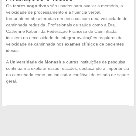
Os
testes cognitivos
são usados para avaliar a memória, a
velocidade de processamento e a fluência verbal,
frequentemente alteradas em pessoas com uma velocidade de
caminhada reduzida. Profissionais de saúde como a Dra.
Catherine Kabani da Federação Francesa de Caminhada
insistem na necessidade de integrar avaliações regulares da
velocidade de caminhada nos
exames clínicos
de pacientes
idosos.
A
Universidade de Monash
e outras instituições de pesquisa
continuam a explorar essas relações, destacando a importância
da caminhada como um indicador confiável do estado de saúde
geral.
←
Blogs de casa, novas bíblias dos DIYers de fim de semana
Carreira notarial: onde encontrar as melhores oportunidades
online?
→