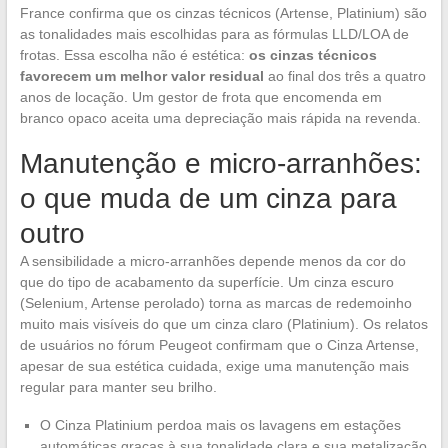
France confirma que os cinzas técnicos (Artense, Platinium) são
as tonalidades mais escolhidas para as fórmulas LLD/LOA de
frotas. Essa escolha não é estética:
os cinzas técnicos
favorecem um melhor valor residual
ao final dos três a quatro
anos de locação. Um gestor de frota que encomenda em
branco opaco aceita uma depreciação mais rápida na revenda.
Manutenção e micro-arranhões:
o que muda de um cinza para
outro
A sensibilidade a micro-arranhões depende menos da cor do
que do tipo de acabamento da superfície. Um cinza escuro
(Selenium, Artense perolado) torna as marcas de redemoinho
muito mais visíveis do que um cinza claro (Platinium). Os relatos
de usuários no fórum Peugeot confirmam que o Cinza Artense,
apesar de sua estética cuidada, exige uma manutenção mais
regular para manter seu brilho.
O Cinza Platinium perdoa mais os lavagens em estações
automáticas graças à sua tonalidade clara e sua metalização