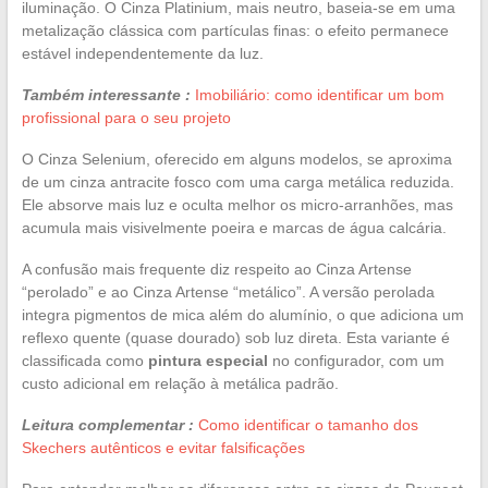
iluminação. O Cinza Platinium, mais neutro, baseia-se em uma
metalização clássica com partículas finas: o efeito permanece
estável independentemente da luz.
Também interessante :
Imobiliário: como identificar um bom
profissional para o seu projeto
O Cinza Selenium, oferecido em alguns modelos, se aproxima
de um cinza antracite fosco com uma carga metálica reduzida.
Ele absorve mais luz e oculta melhor os micro-arranhões, mas
acumula mais visivelmente poeira e marcas de água calcária.
A confusão mais frequente diz respeito ao Cinza Artense
“perolado” e ao Cinza Artense “metálico”. A versão perolada
integra pigmentos de mica além do alumínio, o que adiciona um
reflexo quente (quase dourado) sob luz direta. Esta variante é
classificada como
pintura especial
no configurador, com um
custo adicional em relação à metálica padrão.
Leitura complementar :
Como identificar o tamanho dos
Skechers autênticos e evitar falsificações