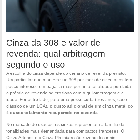
Cinza da 308 e valor de
revenda: qual arbitragem
segundo o uso
A escolha do cinza depende do cenário de revenda previsto.
Um particular que mantém sua 308 por mais de cinco anos tem
pouco interesse em pagar a mais por uma tonalidade perolada:
o prêmio de revenda se erosiona com a quilometragem e a
idade. Por outro lado, para uma posse curta (três anos, caso
clássico de um LOA),
o custo adicional de um cinza metálico
é quase totalmente recuperado na revenda
.
No mercado de usados, os cinzas representam a família de
tonalidades mais demandada para compactos franceses. O
Cinza Artense e o Cinza Platinium são revendidos mais